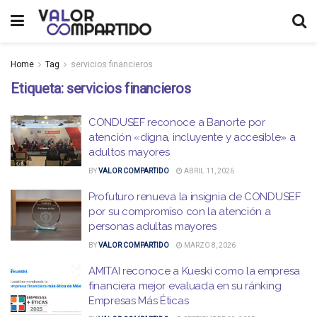
Home
Tag
servicios financieros
Etiqueta:
servicios financieros
CONDUSEF reconoce a Banorte por
atención «digna, incluyente y accesible» a
adultos mayores
BY
VALOR COMPARTIDO
ABRIL 11, 2026
Profuturo renueva la insignia de CONDUSEF
por su compromiso con la atención a
personas adultas mayores
BY
VALOR COMPARTIDO
MARZO 8, 2026
AMITAI reconoce a Kueski como la empresa
financiera mejor evaluada en su ránking
Empresas Más Éticas