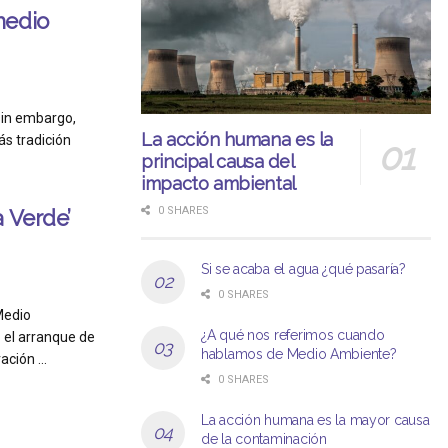
medio
sin embargo,
La acción humana es la
s tradición
principal causa del
impacto ambiental
0 SHARES
 Verde’
Si se acaba el agua ¿qué pasaría?
0 SHARES
Medio
¿A qué nos referimos cuando
 el arranque de
hablamos de Medio Ambiente?
ción ...
0 SHARES
La acción humana es la mayor causa
de la contaminación