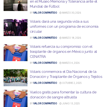
en el Museo Memoria y Tolerancia ante el
Mundial de Fútbol
BY
VALOR COMPARTIDO
MARZO 30, 2026
Volaris dará una segunda vida a sus
uniformes con un programa de economía
circular
BY
VALOR COMPARTIDO
MARZO 18, 2026
Volaris refuerza su compromiso con el
trasplante de órganos en México junto al
CENATRA
BY
VALOR COMPARTIDO
MARZO 4, 2026
Volaris conmemora el Día Nacional de la
Donación y Trasplante de Órganos y Tejidos
BY
VALOR COMPARTIDO
OCTUBRE 2, 2025
Vuelos gratis para fomentar la cultura de
donación de sangre altruista
BY
VALOR COMPARTIDO
JUNIO 13, 2025