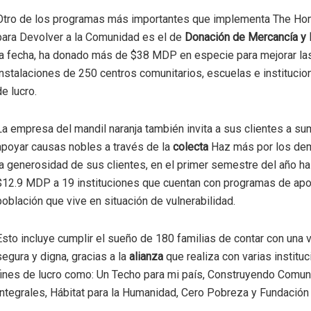
Otro de los programas más importantes que implementa The H
para Devolver a la Comunidad es el de
Donación de Mercancía y 
la fecha, ha donado más de $38 MDP en especie para mejorar la
instalaciones de 250 centros comunitarios, escuelas e institucio
de lucro.
La empresa del mandil naranja también invita a sus clientes a su
apoyar causas nobles a través de la
colecta
Haz más por los dem
la generosidad de sus clientes, en el primer semestre del año h
$12.9 MDP a 19 instituciones que cuentan con programas de ap
población que vive en situación de vulnerabilidad.
Esto incluye cumplir el sueño de 180 familias de contar con una 
segura y digna, gracias a la
alianza
que realiza con varias institu
fines de lucro como: Un Techo para mi país, Construyendo Comu
Integrales, Hábitat para la Humanidad, Cero Pobreza y Fundación