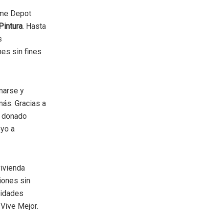
ome Depot
Pintura
. Hasta
s
nes sin fines
marse y
ás. Gracias a
a donado
oyo a
vivienda
ciones sin
nidades
 Vive Mejor.