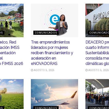
OS
COMUNICADOS
COMUNICAD
xico, Red
Tres emprendimientos
DEACERO pre
ación IMSS
liderados por mujeres
cuarto Infor
mentación
reciben financiamiento y
Sustentabilid
el
aceleración en
consolida me
 FIMSS 2026
eNOVADORAS
climáticas gl
AGOSTO 6, 2026
AGOSTO 6, 2026
OS
COMUNICADOS
COMUNICAD