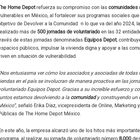
The Home Depot
refuerza su compromiso con las
comunidades
vulnerables en México, al fortalecer sus programas sociales que 
objetivo de Devolver a la Comunidad. ·n lo que va del año 2024, 
realizado más de
500 jornadas de voluntariado
en las 32 entidade
través de estas jornadas denominadas
Equipos Depot
, contribuy
espacios públicos, impulsar la vivienda digna y apoyar a las co
viven en situación de vulnerabilidad.
“Nos entusiasma ver cómo los asociados y asociadas de todas 
tiendas en el país se involucran de manera proactiva en las jorn
voluntariado Equipos Depot. Gracias a su increíble esfuerzo y 
juntos estamos devolviendo a la
comunidad
y construyendo un 
México”,
señaló Erika Díaz, vicepresidenta de Online, Marketing 
Públicas de The Home Depot México.
En este año, la empresa alcanzó uno de los hitos más important
programa, al realizar su jornada de voluntariado número
8,000
des