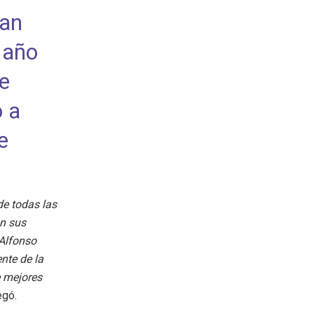
han
 año
e
 a
e
e todas las
n sus
 Alfonso
nte de la
e mejores
egó.