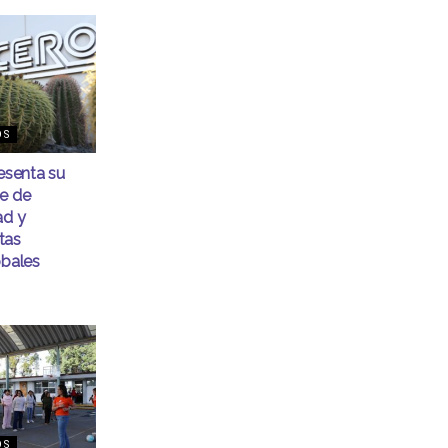
OS
senta su
me de
ad y
tas
obales
OS