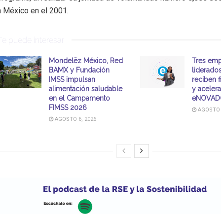
a México en el 2001.
Te puede interesar
Mondelēz México, Red
Tres emp
BAMX y Fundación
liderado
IMSS impulsan
reciben 
alimentación saludable
y aceler
en el Campamento
eNOVAD
FIMSS 2026
AGOSTO 6
AGOSTO 6, 2026