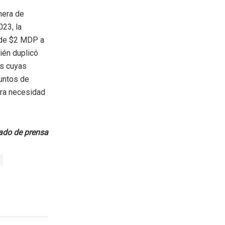
nera de
023, la
o de $2 MDP a
ién duplicó
as cuyas
untos de
era necesidad
do de prensa