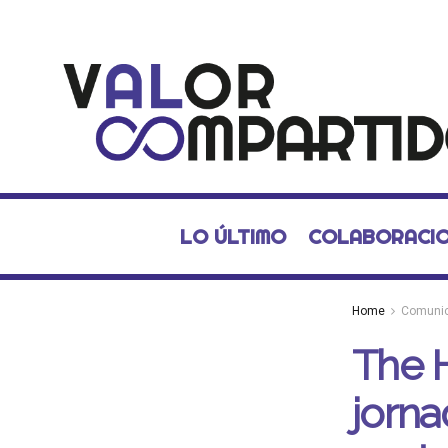
LO ÚLTIMO
COLABORACI
Home
Comuni
The 
jorna