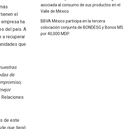
asociada al consumo de sus productos en el
más
Valle de México
tienen el
BBVA México participa en la tercera
la empresa ha
colocación conjunta de BONDESG y Bonos MS
s del país. A
por 40,000 MDP
e a recuperar
munidades que
nuestras
adas de
compromiso,
mejor
y Relaciones
es de este
de que llegó