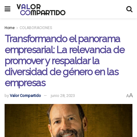
Home
COLABORACIONES
Transformando el panorama
empresarial: La relevancia de
promover y respaldar la
diversidad de género en las
empresas
A
by
Valor Compartido
junio 28, 2023
A