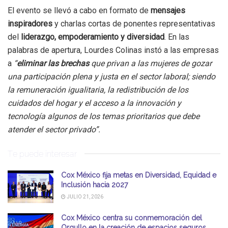
El evento se llevó a cabo en formato de
mensajes
inspiradores
y charlas cortas de ponentes representativas
del
liderazgo, empoderamiento y diversidad
. En las
palabras de apertura, Lourdes Colinas instó a las empresas
a
“
eliminar las brechas
que privan a las mujeres de gozar
una participación plena y justa en el sector laboral; siendo
la remuneración igualitaria, la redistribución de los
cuidados del hogar y el acceso a la innovación y
tecnología algunos de los temas prioritarios que debe
atender el sector privado”.
Te puede interesar
Cox México fija metas en Diversidad, Equidad e
Inclusión hacia 2027
JULIO 21, 2026
Cox México centra su conmemoración del
Orgullo en la creación de espacios seguros