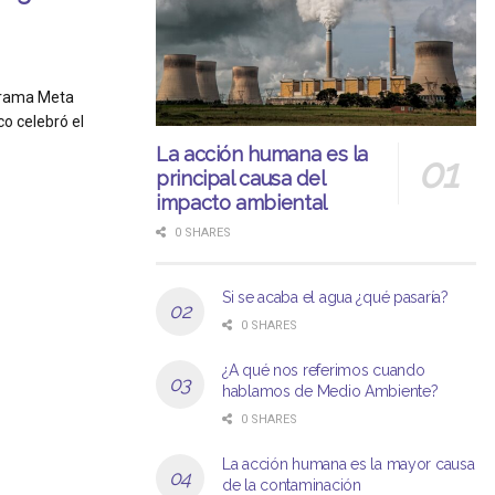
grama Meta
o celebró el
La acción humana es la
principal causa del
impacto ambiental
0 SHARES
Si se acaba el agua ¿qué pasaría?
0 SHARES
¿A qué nos referimos cuando
hablamos de Medio Ambiente?
0 SHARES
La acción humana es la mayor causa
de la contaminación