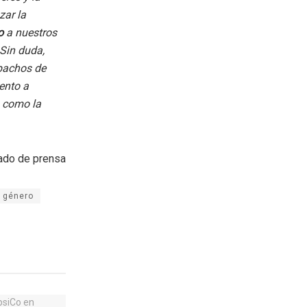
zar la
to
a nuestros
 Sin duda,
spachos de
iento a
o como la
ado de prensa
e género