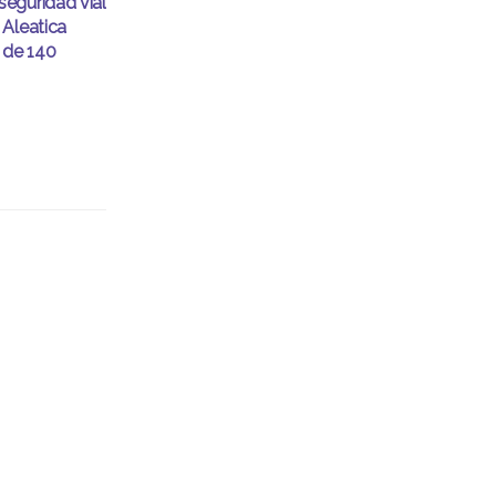
eguridad vial
 Aleatica
 de 140