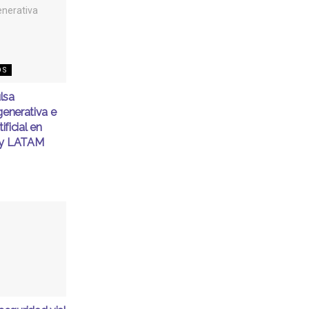
OS
lsa
generativa e
ificial en
ty LATAM