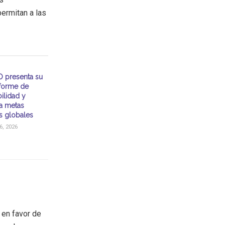
permitan a las
 presenta su
nforme de
ilidad y
a metas
as globales
, 2026
 en favor de