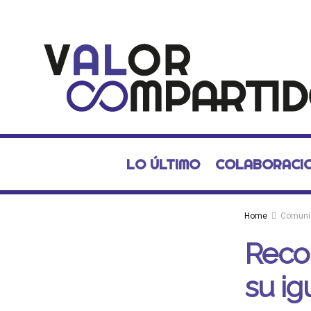
LO ÚLTIMO
COLABORACI
Home
Comuni
Reco
su ig