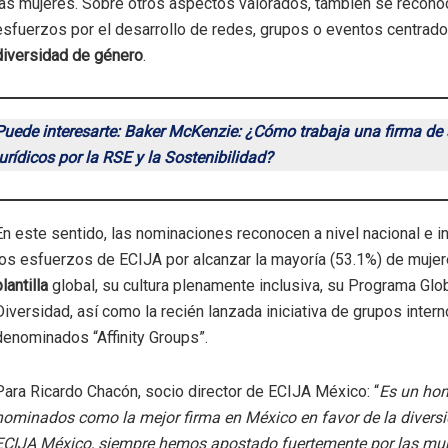
las mujeres. Sobre otros aspectos valorados, también se recono
esfuerzos por el desarrollo de redes, grupos o eventos centrado
diversidad de género
.
Puede interesarte: Baker McKenzie: ¿Cómo trabaja una firma de 
jurídicos por la RSE y la Sostenibilidad?
En este sentido, las nominaciones reconocen a nivel nacional e i
los esfuerzos de ECIJA por alcanzar la mayoría (53.1%) de muje
plantilla
global, su cultura plenamente inclusiva, su Programa Glo
Diversidad, así como la recién lanzada iniciativa de grupos inte
denominados “Affinity Groups”.
Para Ricardo Chacón, socio director de ECIJA México: “
Es un hon
nominados como la mejor firma en México en favor de la diversi
ECIJA México, siempre hemos apostado fuertemente por las muje