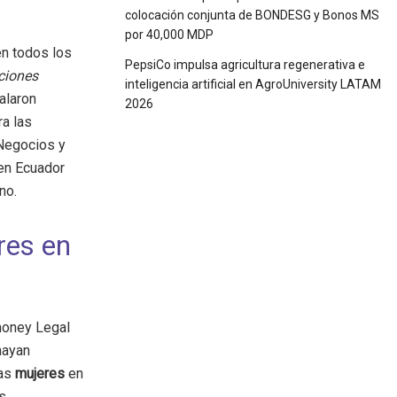
colocación conjunta de BONDESG y Bonos MS
por 40,000 MDP
n todos los
PepsiCo impulsa agricultura regenerativa e
aciones
inteligencia artificial en AgroUniversity LATAM
alaron
2026
a las
 Negocios y
 en Ecuador
no.
res en
money Legal
hayan
las
mujeres
en
s