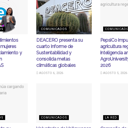
OS
COMUNICADOS
COMUNICAD
imientos
DEACERO presenta su
PepsiCo impu
 mujeres
cuarto Informe de
agricultura re
ciamiento y
Sustentabilidad y
inteligencia art
n
consolida metas
AgroUniversi
AS
climáticas globales
2026
AGOSTO 6, 2026
AGOSTO 5, 2026
OS
COMUNICADOS
LA RED