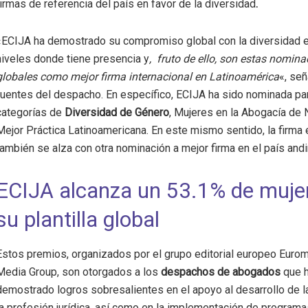
firmas de referencia del país en favor de la diversidad
.
«ECIJA ha demostrado su compromiso global con la diversidad e
niveles donde tiene presencia y
, fruto de ello, son estas nomin
globales como mejor firma internacional en Latinoamérica
«, señ
fuentes del despacho. En específico, ECIJA ha sido nominada par
categorías de
Diversidad de Género
, Mujeres en la Abogacía de
Mejor Práctica Latinoamericana. En este mismo sentido, la firma
también se alza con otra nominación a mejor firma en el país andi
ECIJA alcanza un 53.1% de muje
su plantilla global
Estos premios, organizados por el grupo editorial europeo Euro
Media Group, son otorgados a los
despachos de abogados
que 
demostrado logros sobresalientes en el apoyo al desarrollo de 
la profesión jurídica, así como en la implementación de programa