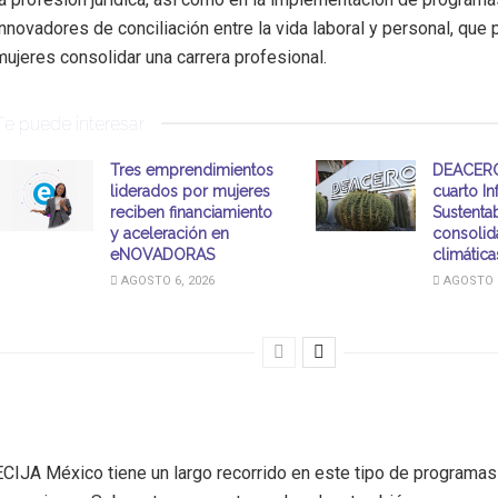
innovadores de conciliación entre la vida laboral y personal, que 
mujeres consolidar una carrera profesional.
Te puede interesar
Tres emprendimientos
DEACERO
liderados por mujeres
cuarto I
reciben financiamiento
Sustentab
y aceleración en
consolid
eNOVADORAS
climátic
AGOSTO 6, 2026
AGOSTO 6
ECIJA México tiene un largo recorrido en este tipo de programas