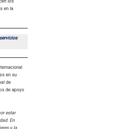
cen los
s en la
servicios
nternacional
res en su
bal de
rnos de apoyo
or estar
dad. En
res y la