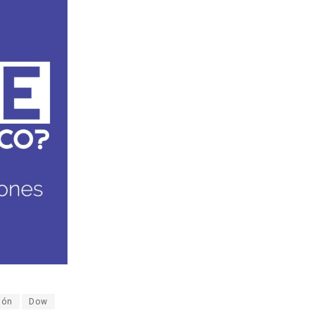
ión
Dow