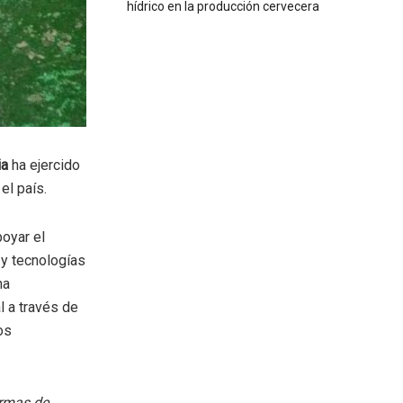
hídrico en la producción cervecera
ia
ha ejercido
el país.
poyar el
 y tecnologías
na
l a través de
os
ormas de