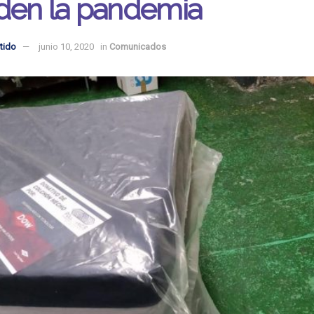
den la pandemia
tido
junio 10, 2020
in
Comunicados