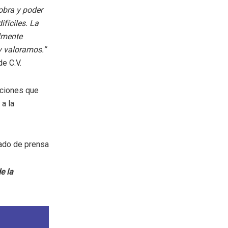
obra y poder
fíciles. La
lmente
 valoramos.”
de C.V.
cciones que
a la
ado de prensa
e la