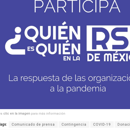
Da
clic en la imagen
para más información
ags:
Comunicado de prensa
Contingencia
COVID-19
Donac