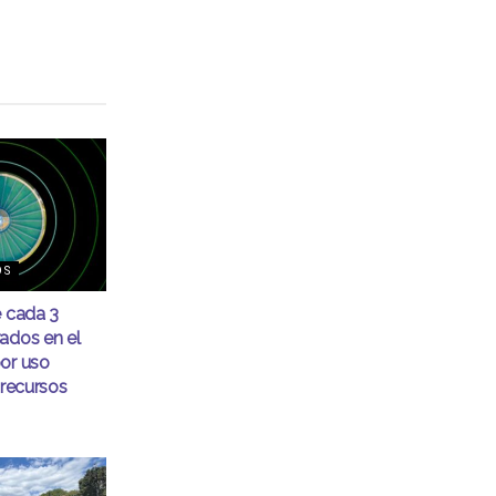
OS
e cada 3
ados en el
or uso
 recursos