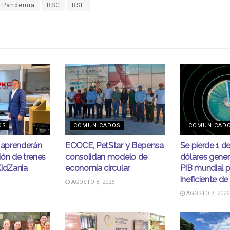
Pandemia
RSC
RSE
OS
COMUNICADOS
COMUNICAD
s aprenderán
ECOCE, PetStar y Bepensa
Se pierde 1 d
ión de trenes
consolidan modelo de
dólares gener
KidZania
economía circular
PIB mundial p
ineficiente de
AGOSTO 8, 2026
AGOSTO 7, 2026