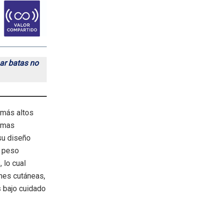
ar batas no
 más altos
camas
su diseño
l peso
 lo cual
ones cutáneas,
 bajo cuidado