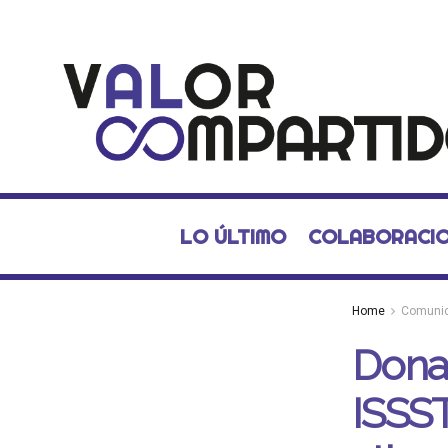
LO ÚLTIMO
COLABORACI
Home
Comuni
Dona
ISSST