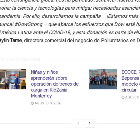
poner la ciencia y tecnologías para mitigar necesidades esencial
pandemia. Por ello, desarrollamos la campaña – ¡Estamos má
nunca! #DowStrong – que abarca los esfuerzos que Dow está h
América Latina ante el COVID-19, y esta donación es parte de ella
Aylin Tame
, directora comercial del negocio de Poliuretanos en
Te puede interesar
Niñas y niños
ECOCE, P
aprenderán sobre
Bepensa 
operación de trenes de
modelo 
carga en KidZania
circular
Monterrey
AGOSTO 8
AGOSTO 8, 2026