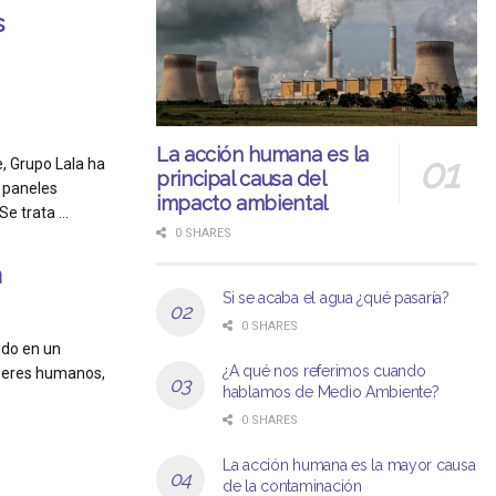
s
La acción humana es la
, Grupo Lala ha
principal causa del
 paneles
impacto ambiental
e trata ...
0 SHARES
a
Si se acaba el agua ¿qué pasaría?
0 SHARES
ido en un
¿A qué nos referimos cuando
 seres humanos,
hablamos de Medio Ambiente?
0 SHARES
La acción humana es la mayor causa
de la contaminación