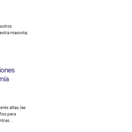
osotros
uestra mascota;
ciones
mía
erés altas, las
íos para
tras ...