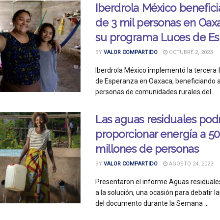
Iberdrola México benefic
de 3 mil personas en Oax
su programa Luces de E
BY
VALOR COMPARTIDO
OCTUBRE 2, 2023
Iberdrola México implementó la tercera 
de Esperanza en Oaxaca, beneficiando a
personas de comunidades rurales del ...
Las aguas residuales pod
proporcionar energía a 5
millones de personas
BY
VALOR COMPARTIDO
AGOSTO 24, 2023
Presentaron el informe Aguas residuale
a la solución, una ocasión para debatir l
del documento durante la Semana ...