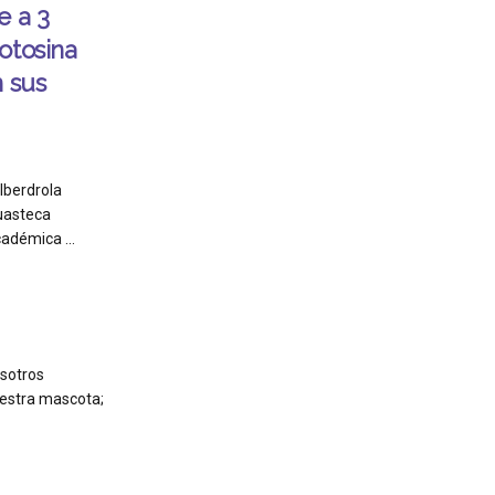
e a 3
otosina
n sus
Iberdrola
Huasteca
adémica ...
osotros
uestra mascota;