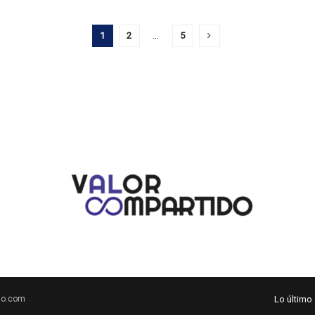
1
2
…
5
do.com
Lo último