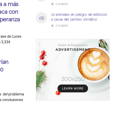
ia a más
0 SHARES
aca con
10 animales en peligro de extinción
speranza
a causa del cambio climático
0 SHARES
fase de Luces
 3,334
rían
00
s: del problema
as conclusiones