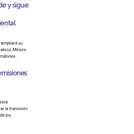
e y sigue
ental
 ampliará su
alisco, México.
llones ...
emisiones
está
ar la transición
de los