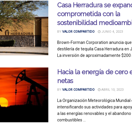
Casa Herradura se expand
comprometida con la
sostenibilidad medioambi
BY
VALOR COMPARTIDO
JUNIO 4, 2023
Brown-Forman Corporation anuncia que
destilería de tequila Casa Herradura en J
La inversión de aproximadamente $200 mi
Hacia la energía de cero 
netas
BY
VALOR COMPARTIDO
ABRIL 10, 2023
La Organización Meteorológica Mundial 
intensificando sus actividades para apoy
a las energías renovables y el abandono 
combustibles ...