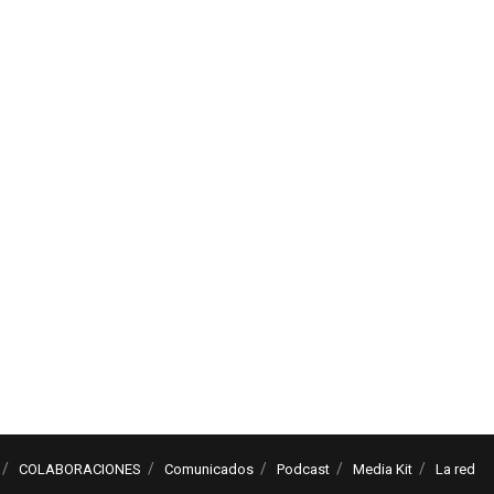
COLABORACIONES
Comunicados
Podcast
Media Kit
La red