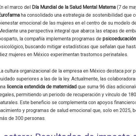
En el marco del
Día Mundial de la Salud Mental Materna
(7 de ma
Eurofarma
ha consolidado una estrategia de sostenibilidad que c
bienestar emocional de las mujeres en el centro de su modelo d
Mediante una perspectiva integral que abarca las etapas de emb
posparto, la compañía implementa programas de
psicoeducación
psicológico, buscando mitigar estadísticas que señalan que has
diez mujeres en México experimentan trastornos perinatales.
La cultura organizacional de la empresa en México destaca por p
cuidado superiores a las de la ley. Actualmente, las colaborador
una
licencia extendida de maternidad
que suma 96 días adicional
legales, permitiendo un periodo de recuperación y vínculo de 180
naturales. Este beneficio se complementa con apoyos financiero
nacimiento y programas de salud emocional que, solo en 2025, b
más de 300 personas.