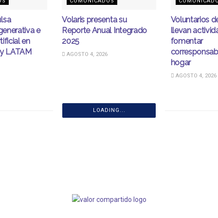
OS
COMUNICADOS
COMUNICAD
lsa
Volaris presenta su
Voluntarios 
egenerativa e
Reporte Anual Integrado
llevan activi
tificial en
2025
fomentar
ity LATAM
corresponsabi
AGOSTO 4, 2026
hogar
AGOSTO 4, 2026
LOADING...