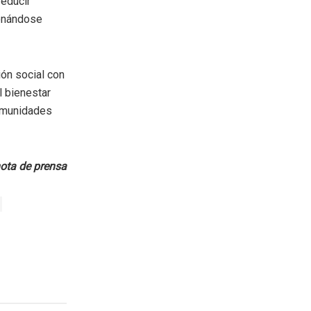
reducir
ionándose
ión social con
l bienestar
comunidades
ota de prensa