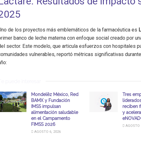
Lactare: Resultados de impacto s
2025
Uno de los proyectos más emblemáticos de la farmacéutica es
L
primer banco de leche materna con enfoque social creado por u
del sector. Este modelo, que articula esfuerzos con hospitales p
comunidades vulnerables, reportó métricas significativas durante
año:
Te puede interesar
Mondelēz México, Red
Tres emp
BAMX y Fundación
liderado
IMSS impulsan
reciben 
alimentación saludable
y aceler
en el Campamento
eNOVAD
FIMSS 2026
AGOSTO 6
AGOSTO 6, 2026