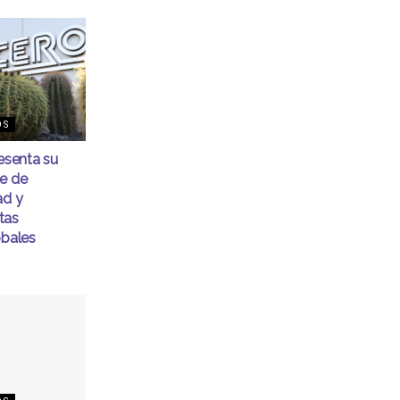
OS
senta su
me de
ad y
tas
obales