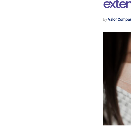
exten
by
Valor Compar