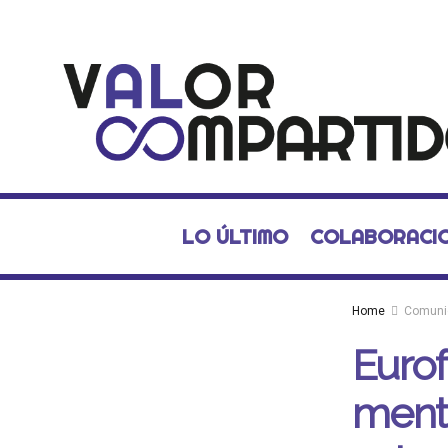
LO ÚLTIMO
COLABORACI
Home
Comuni
Eurof
menta