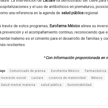
madre. La intervención de
Lactare
ha demostrado ser clave para 
hospitalizaciones y el uso de antibióticos en prematuros, posic
como una referencia en la agenda de
salud pública
regional.
A través de estos programas,
Eurofarma México
alinea su invers
la prevención y el acompañamiento continuo, reconociendo que e
mental materno es el cimiento para el desarrollo de familias y 
más resilientes.
*
Con información proporcionada en n
ags:
Comunicado de prensa
Eurofarma México
Farmacéutica
Inversión social
Lactare
Licencia de maternidad
México
Salud mental materna
salud pública
Sustentabilidad