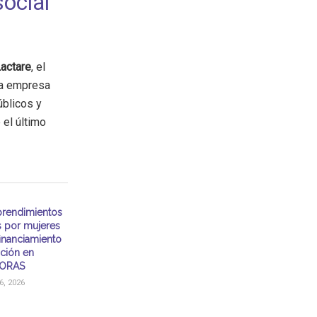
ocial
actare
, el
na empresa
úblicos y
 el último
rendimientos
s por mujeres
financiamiento
ación en
ORAS
, 2026