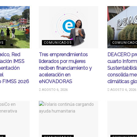
OS
COMUNICADOS
COMUNICAD
xico, Red
Tres emprendimientos
DEACERO pre
ación IMSS
liderados por mujeres
cuarto Infor
mentación
reciben financiamiento y
Sustentabilid
el
aceleración en
consolida me
 FIMSS 2026
eNOVADORAS
climáticas gl
AGOSTO 6, 2026
AGOSTO 6, 2026