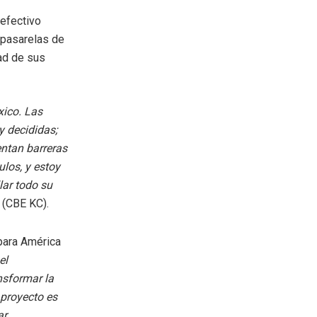
 efectivo
, pasarelas de
ad de sus
ico. Las
 decididas;
ntan barreras
ulos, y estoy
lar todo su
(CBE KC).
ara América
el
nsformar la
 proyecto es
ar