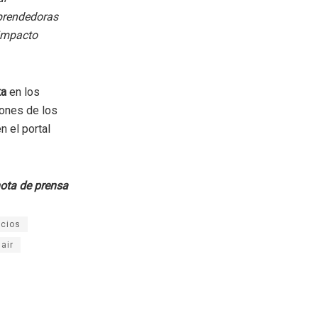
prendedoras
 impacto
ta
en los
iones de los
 el portal
ota de prensa
ocios
air