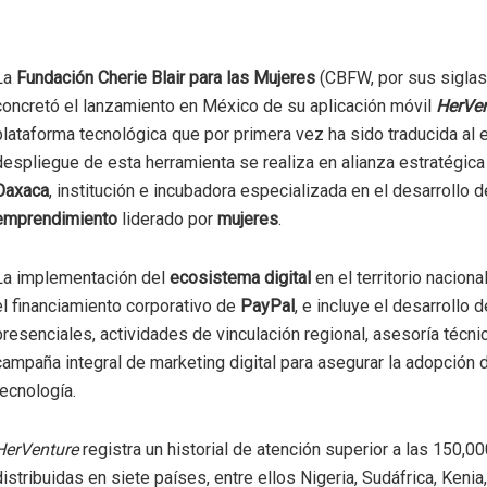
La
Fundación Cherie Blair para las Mujeres
(CBFW, por sus siglas
concretó el lanzamiento en México de su aplicación móvil
HerVen
plataforma tecnológica que por primera vez ha sido traducida al e
despliegue de esta herramienta se realiza en alianza estratégic
Oaxaca
, institución e incubadora especializada en el desarrollo 
emprendimiento
liderado por
mujeres
.
La implementación del
ecosistema digital
en el territorio nacion
el financiamiento corporativo de
PayPal
, e incluye el desarrollo 
presenciales, actividades de vinculación regional, asesoría técnic
campaña integral de marketing digital para asegurar la adopción d
tecnología.
HerVenture
registra un historial de atención superior a las 150,0
distribuidas en siete países, entre ellos Nigeria, Sudáfrica, Kenia