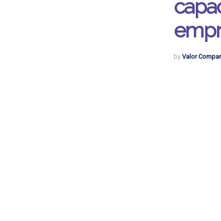
capac
empr
by
Valor Compar