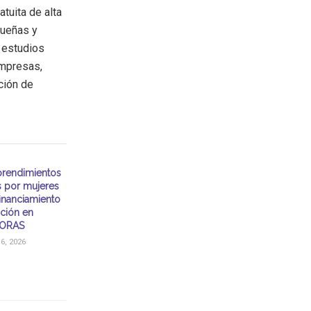
tuita de alta
ueñas y
e estudios
empresas,
ción de
rendimientos
s por mujeres
financiamiento
ación en
ORAS
, 2026