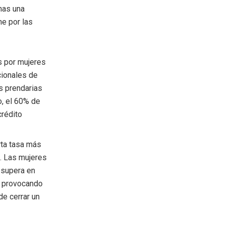
nas una
ne por las
s por mujeres
cionales de
as prendarias
o, el 60% de
crédito
rta tasa más
. Las mujeres
 supera en
, provocando
e cerrar un