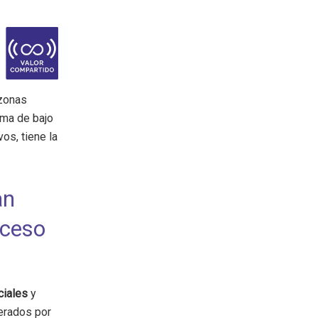
zonas
ema de bajo
os, tiene la
an
cceso
ciales
y
derados por