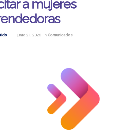
itar a mujeres
endedoras
tido
junio 21, 2026
in
Comunicados