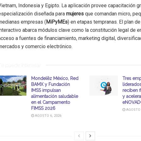
Vietnam, Indonesia y Egipto. La aplicación provee capacitación gra
especialización diseñada para
mujeres
que comandan micro, peq
medianas empresas (
MiPyMEs
) en etapas tempranas. El plan d
interactivo abarca módulos clave como la constitución legal de 
acceso a fuentes de financiamiento, marketing digital, diversifica
mercados y comercio electrónico.
Te puede interesar
Mondelēz México, Red
Tres emp
BAMX y Fundación
liderado
IMSS impulsan
reciben 
alimentación saludable
y aceler
en el Campamento
eNOVAD
FIMSS 2026
AGOSTO 6
AGOSTO 6, 2026