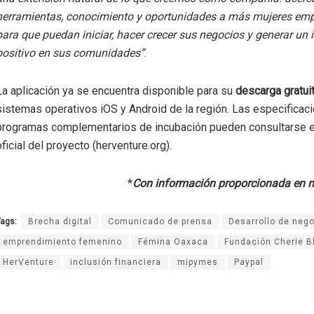
herramientas, conocimiento y oportunidades a más mujeres em
para que puedan iniciar, hacer crecer sus negocios y generar un
positivo en sus comunidades”
.
La aplicación ya se encuentra disponible para su
descarga gratui
sistemas operativos iOS y Android de la región. Las especificac
programas complementarios de incubación pueden consultarse en
oficial del proyecto (herventure.org).
*
Con información proporcionada en n
ags:
Brecha digital
Comunicado de prensa
Desarrollo de neg
emprendimiento femenino
Fémina Oaxaca
Fundación Cherie Bl
HerVenture
inclusión financiera
mipymes
Paypal