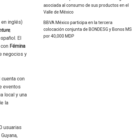
asociada al consumo de sus productos en el
Valle de México
 en inglés)
BBVA México participa en la tercera
colocación conjunta de BONDESG y Bonos MS
ture
,
por 40,000 MDP
spañol. El
a con
Fémina
de negocios y
al cuenta con
de eventos
a local y una
e la
00 usuarias
, Guyana,