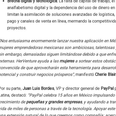
Brecha digital y tecnológica:
La falta de capital de trabajo, el
analfabetismo digital y la dependencia del uso de dinero en
limitan la asimilación de soluciones avanzadas de logística
pago y canales de venta en línea, mermando la competitivid
proyectos.
“Nos entusiasma enormemente lanzar nuestra aplicación en Méx
mujeres emprendedoras mexicanas son ambiciosas, talentosas y
sin embargo, demasiadas siguen limitándose debido a que enfre
externas. HerVenture ayuda a las
mujeres
a sortear estos obstác
convencida de que aprovecharán esta herramienta para desarrol
potencial y construir negocios prósperos”
, manifestó
Cherie Blair
Por su parte,
Juan Luis Bordes
, VP y director general de
PayPal
p
Latina, destacó:
“PayPal celebra 15 años en México impulsando 
crecimiento de
pequeñas y grandes empresas
, y ayudando a tra
vida de miles de personas a través de la tecnología. Apoyar este
una extensión natural de lo que creemos como compañía: acerc