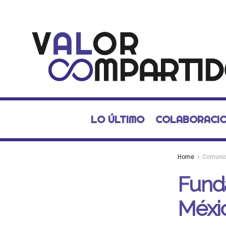
LO ÚLTIMO
COLABORACI
Home
Comuni
Funda
Méxic