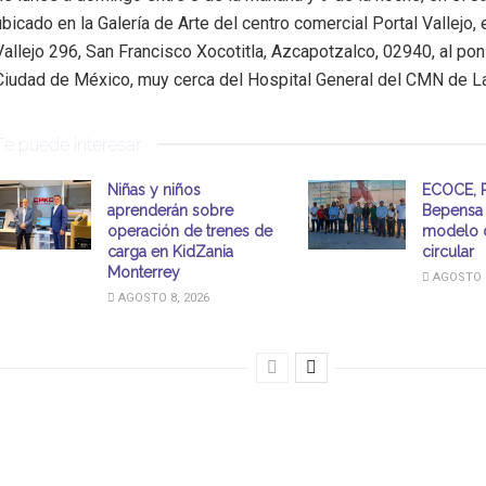
ubicado en la Galería de Arte del centro comercial Portal Vallejo,
Vallejo 296, San Francisco Xocotitla, Azcapotzalco, 02940, al pon
Ciudad de México, muy cerca del Hospital General del CMN de L
Te puede interesar
Niñas y niños
ECOCE, P
aprenderán sobre
Bepensa 
operación de trenes de
modelo 
carga en KidZania
circular
Monterrey
AGOSTO 8
AGOSTO 8, 2026