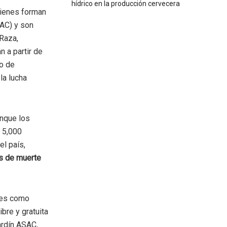
hídrico en la producción cervecera
uienes forman
AC) y son
Raza,
 a partir de
vo de
la lucha
unque los
 5,000
el país,
s de muerte
ales como
ibre y gratuita
ardín ASAC,