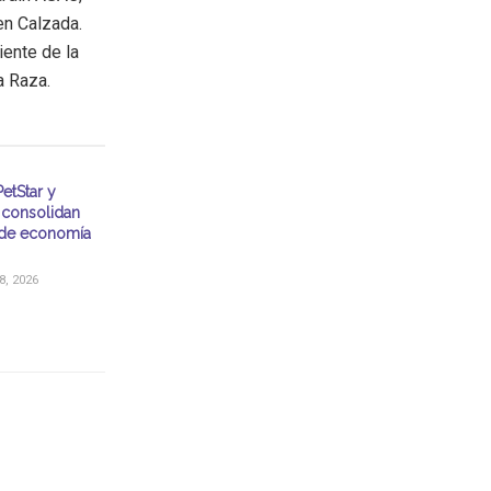
 en Calzada.
iente de la
a Raza.
etStar y
consolidan
de economía
, 2026