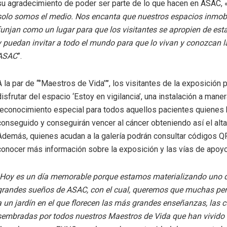
su agradecimiento de poder ser parte de lo que hacen en ASAC, 
solo somos el medio. Nos encanta que nuestros espacios inmobi
funjan como un lugar para que los visitantes se apropien de esta
y puedan invitar a todo el mundo para que lo vivan y conozcan 
ASAC
”.
A la par de ‘“’Maestros de Vida’”’, los visitantes de la exposición 
disfrutar del espacio ‘Estoy en vigilancia’, una instalación a mane
reconocimiento especial para todos aquellos pacientes quienes
conseguido y conseguirán vencer al cáncer obteniendo así el alt
Además, quienes acudan a la galería podrán consultar códigos Q
conocer más información sobre la exposición y las vías de apoy
Hoy es un día memorable porque estamos materializando uno 
grandes sueños de ASAC, con el cual, queremos que muchas pe
a un jardín en el que florecen las más grandes enseñanzas, las c
sembradas por todos nuestros Maestros de Vida que han vivido 