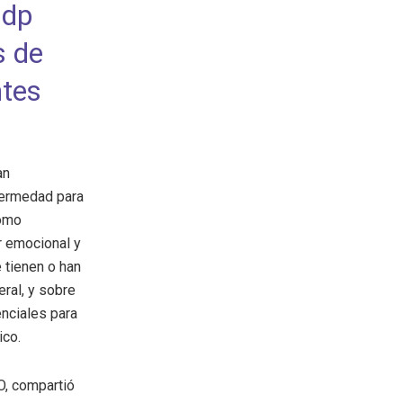
mdp
s de
ntes
an
fermedad para
como
r emocional y
 tienen o han
eral, y sobre
nciales para
ico.
O, compartió