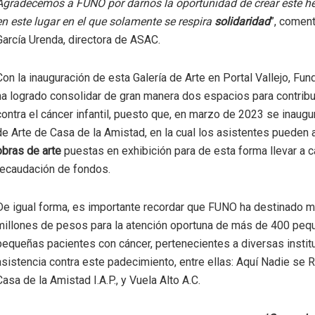
Agradecemos a FUNO por darnos la oportunidad de crear este h
en este lugar en el que solamente se respira
solidaridad
”, coment
García Urenda, directora de ASAC.
Con la inauguración de esta Galería de Arte en Portal Vallejo, F
ha logrado consolidar de gran manera dos espacios para contribui
contra el cáncer infantil, puesto que, en marzo de 2023 se inaugur
de Arte de Casa de la Amistad, en la cual los asistentes pueden a
obras de arte
puestas en exhibición para de esta forma llevar a c
recaudación de fondos.
De igual forma, es importante recordar que FUNO ha destinado 
millones de pesos para la atención oportuna de más de 400 peq
pequeñas pacientes con cáncer, pertenecientes a diversas instit
asistencia contra este padecimiento, entre ellas: Aquí Nadie se Ri
Casa de la Amistad I.A.P., y Vuela Alto A.C.