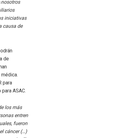
«
nosotros
liarios
s iniciativas
la causa de
podrán
ra de
 han
a médica.
R para
o para ASAC.
de los más
rsonas entren
uales, fueron
el cáncer (…)