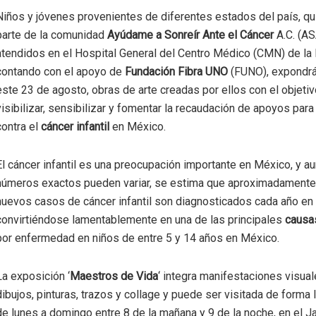
Niños y jóvenes provenientes de diferentes estados del país, q
parte de la comunidad
Ayúdame a Sonreír Ante el Cáncer
A.C. (AS
atendidos en el Hospital General del Centro Médico (CMN) de la 
contando con el apoyo de
Fundación Fibra UNO
(FUNO), expondrán
este 23 de agosto, obras de arte creadas por ellos con el objeti
visibilizar, sensibilizar y fomentar la recaudación de apoyos para 
contra el
cáncer infantil
en México.
El cáncer infantil es una preocupación importante en México, y a
números exactos pueden variar, se estima que aproximadamente
nuevos casos de cáncer infantil son diagnosticados cada año en 
convirtiéndose lamentablemente en una de las principales
causa
por enfermedad en niños de entre 5 y 14 años en México.
La exposición ‘
Maestros de Vida
‘ integra manifestaciones visu
dibujos, pinturas, trazos y collage y puede ser visitada de forma l
de lunes a domingo entre 8 de la mañana y 9 de la noche, en el J