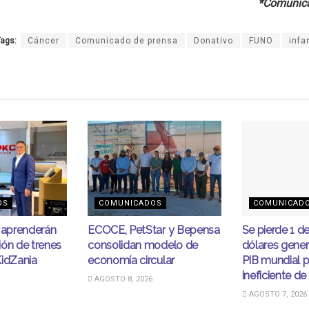
*Comunica
ags:
Cáncer
Comunicado de prensa
Donativo
FUNO
infa
OS
COMUNICADOS
COMUNICAD
s aprenderán
ECOCE, PetStar y Bepensa
Se pierde 1 d
ión de trenes
consolidan modelo de
dólares gener
KidZania
economía circular
PIB mundial p
ineficiente de
AGOSTO 8, 2026
AGOSTO 7, 2026