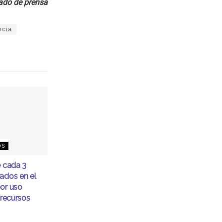
do de prensa
ncia
OS
e cada 3
ados en el
or uso
 recursos