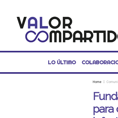
LO ÚLTIMO
COLABORACI
Home
Comuni
Fund
para 