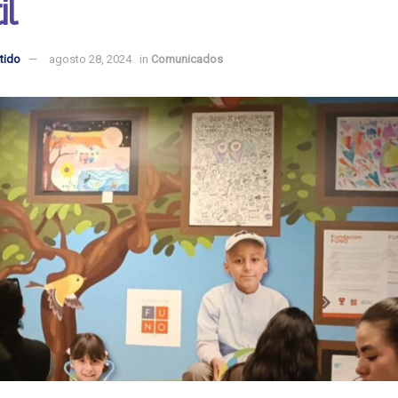
il
tido
agosto 28, 2024
in
Comunicados