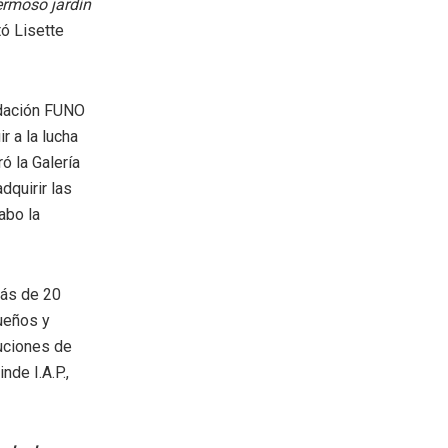
ermoso jardín
ó Lisette
undación FUNO
r a la lucha
ó la Galería
dquirir las
abo la
más de 20
ueños y
uciones de
nde I.A.P.,