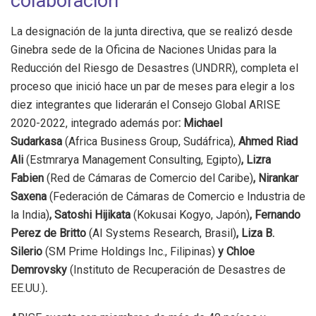
colaboración
La designación de la junta directiva, que se realizó desde
Ginebra sede de la Oficina de Naciones Unidas para la
Reducción del Riesgo de Desastres (UNDRR), completa el
proceso que inició hace un par de meses para elegir a los
diez integrantes que liderarán el Consejo Global ARISE
2020-2022, integrado además por
: Michael
Sudarkasa
(Africa Business Group, Sudáfrica),
Ahmed Riad
Ali
(Estmrarya Management Consulting, Egipto)
, Lizra
Fabien
(Red de Cámaras de Comercio del Caribe)
, Nirankar
Saxena
(Federación de Cámaras de Comercio e Industria de
la India)
, Satoshi Hijikata
(Kokusai Kogyo, Japón)
, Fernando
Perez de Britto
(AI Systems Research, Brasil)
, Liza B.
Silerio
(SM Prime Holdings Inc., Filipinas)
y Chloe
Demrovsky
(Instituto de Recuperación de Desastres de
EE.UU.)
.