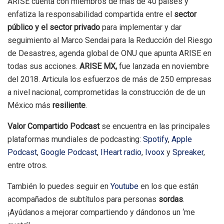
ARISE cuenta con miembros de más de 40 países y
enfatiza la responsabilidad compartida entre el
sector
público y el sector privado
para implementar y dar
seguimiento al Marco Sendai para la Reducción del Riesgo
de Desastres, agenda global de ONU que apunta ARISE en
todas sus acciones.
ARISE MX,
fue lanzada en noviembre
del 2018. Articula los esfuerzos de más de 250 empresas
a nivel nacional, comprometidas la construcción de de un
México más
resiliente
.
Valor Compartido Podcast
se encuentra en las principales
plataformas mundiales de podcasting:
Spotify
,
Apple
Podcast
,
Google Podcast
,
IHeart radio
,
Ivoox
y
Spreaker
,
entre otros.
También lo puedes seguir en
Youtube
en los que están
acompañados de subtítulos para personas
sordas
.
¡Ayúdanos a mejorar compartiendo y dándonos un ‘me