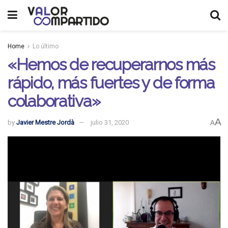
Home
Lo último
«Hemos de recuperarnos más
rápido, más fuertes y de forma
colaborativa»
A
by
Javier Mestre Jordà
julio 31, 2020
A