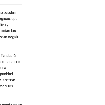
que puedan
ógicas
, que
tivo y
 todas las
edan seguir
a Fundación
acionada con
 una
apacidad
 escribir,
ima y les
a través de un