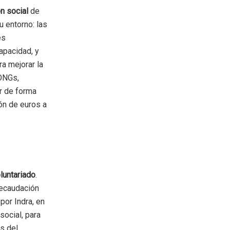
n social
de
u entorno: las
es
apacidad, y
ra mejorar la
 ONGs,
r de forma
lón de euros a
luntariado
.
recaudación
por Indra, en
ocial, para
is del