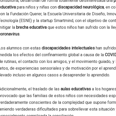
consultoría, desarrollan de forma totalmente desinteresada una
p
educativa
para niños y niñas con
discapacidad neurológica
, en c
con la Fundación Querer, la Escuela Universitaria de Diseño, Inno
Tecnología (ESNE) y la startup Smartmind, con el objetivo de contr
mitigar la
brecha educativa
que estos niños han sufrido con la ll
coronavirus
.
Los alumnos con estas
discapacidades intelectuales
han sufrid
medida los efectos del confinamiento global a causa de la
COVI
de rutinas, el contacto con los amigos, y el movimiento guiado, y l
retos, de experiencias sensoriales y de motivación por el aprendi
llevado incluso en algunos casos a desaprender lo aprendido.
Adicionalmente, el traslado de las
aulas educativas
a los hogares
provocado que las familias de estos niños con necesidades esp
verdaderamente conscientes de la complejidad que supone formar
teniendo verdaderas dificultades para sobrellevar esta situación
especialmente complicada la conciliación.