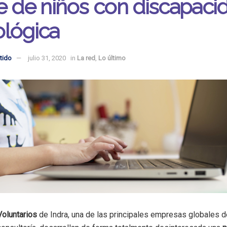
e de niños con discapaci
ológica
tido
julio 31, 2020
in
La red
,
Lo último
Voluntarios
de Indra, una de las principales empresas globales d