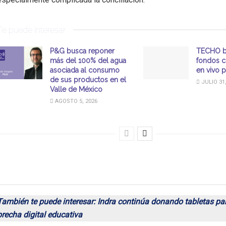
Te puede interesar
P&G busca reponer
TECHO b
más del 100% del agua
fondos c
asociada al consumo
en vivo 
de sus productos en el
JULIO 31,
Valle de México
AGOSTO 5, 2026
También te puede interesar: Indra continúa donando tabletas par
brecha digital educativa