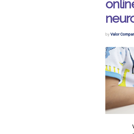
onlin
neur
by
Valor Compar