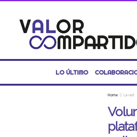
LO ÚLTIMO
COLABORACI
Home
La red
Volun
plata