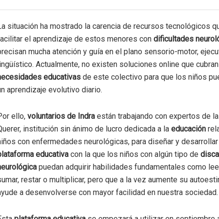
La situación ha mostrado la carencia de recursos tecnológicos 
facilitar el aprendizaje de estos menores con
dificultades neurol
precisan mucha atención y guía en el plano sensorio-motor, ejecu
lingüístico. Actualmente, no existen soluciones online que cubran
necesidades educativas
de este colectivo para que los niños pu
un aprendizaje evolutivo diario.
Por ello,
voluntarios de Indra
están trabajando con expertos de l
Querer, institución sin ánimo de lucro dedicada a la
educación
rel
niños con enfermedades neurológicas, para diseñar y desarrollar
plataforma educativa
con la que los niños con algún tipo de
disc
neurológica
puedan adquirir habilidades fundamentales como leer,
sumar, restar o multiplicar, pero que a la vez aumente su autoest
ayude a desenvolverse con mayor facilidad en nuestra sociedad.
Esta
plataforma educativa
se empezará a utilizar en septiembre 