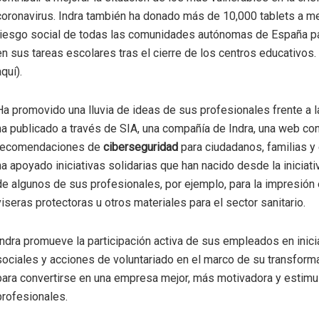
coronavirus. Indra también ha donado más de 10,000 tablets a m
riesgo social de todas las comunidades autónomas de España p
en sus tareas escolares tras el cierre de los centros educativos.
aquí).
Ha promovido una lluvia de ideas de sus profesionales frente a 
ha publicado a través de SIA, una compañía de Indra, una web co
recomendaciones de
ciberseguridad
para ciudadanos, familias y
ha apoyado iniciativas solidarias que han nacido desde la iniciativ
de algunos de sus profesionales, por ejemplo, para la impresión
viseras protectoras u otros materiales para el sector sanitario.
Indra promueve la participación activa de sus empleados en inici
sociales y acciones de voluntariado en el marco de su transforma
para convertirse en una empresa mejor, más motivadora y estimul
profesionales.