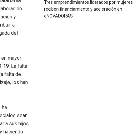
lataforma
Tres emprendimientos liderados por mujeres
olaboración
reciben financiamiento y aceleración en
eNOVADORAS
vación y
ibuir a
egada del
o en mayor
D-19
. La falta
a falta de
zaje, los han
 ha
eciales sean
 a sus hijos,
 y haciendo