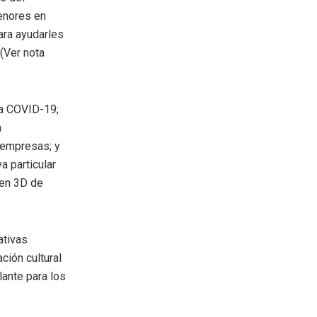
enores en
ara ayudarles
 (Ver nota
la COVID-19;
n
 empresas; y
a particular
 en 3D de
ativas
ción cultural
ante para los