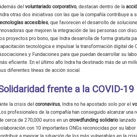
Además del
voluntariado corporativo
, destacan dentro de la
acció
Indra otras dos iniciativas con las que la compañía contribuye a s
tecnologías accesibles
, que favorecen el desarrollo de solucion
innovadoras que mejoren la integración de las personas con disc
los proyectos pro bono, que Indra desarrolla de forma gratuita pa
capacitación tecnológica e impulsar la transformación digital de
Asociaciones y Fundaciones para que puedan desarrollar su labo
más eficiente. En el último año Indra ha destinado más de un mil
sus diferentes líneas de acción social.
Solidaridad frente a la COVID-19
Ante la crisis del
coronavirus
, Indra no ha apostado solo por el
vo
Los profesionales de la compañía han conseguido alcanzar una 
de cerca de 270,000 euros en un
crowdfunding solidario
lanzado 
colaboración con 10 importantes ONGs reconocidas por su labor s
contribuir a mejorar la situación de los más vulnerables en la cris