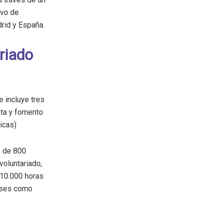
ivo de
rid y España.
ariado
ue incluye tres
neta y fomento
icas)
s de 800
voluntariado,
 10.000 horas
aíses como