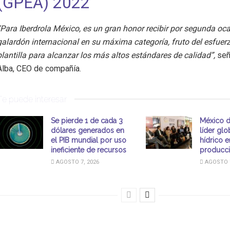
(GPEA) 2022
“Para Iberdrola México, es un gran honor recibir por segunda oc
galardón internacional en su máxima categoría, fruto del esfuer
plantilla para alcanzar los más altos estándares de calidad”,
señ
Alba, CEO de compañía.
Te puede interesar
Se pierde 1 de cada 3
México 
dólares generados en
líder glo
el PIB mundial por uso
hídrico e
ineficiente de recursos
producci
AGOSTO 7, 2026
AGOSTO 7