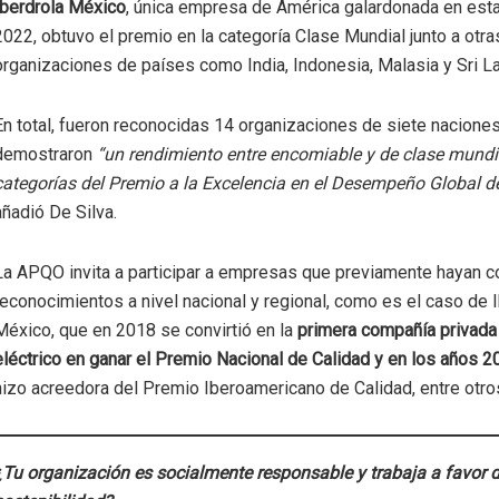
Iberdrola México
, única empresa de América galardonada en esta
2022, obtuvo el premio en la categoría Clase Mundial junto a otra
organizaciones de países como India, Indonesia, Malasia y Sri L
En total, fueron reconocidas 14 organizaciones de siete nacione
demostraron
“un rendimiento entre encomiable y de clase mundia
categorías del Premio a la Excelencia en el Desempeño Global d
añadió De Silva.
La APQO invita a participar a empresas que previamente hayan 
reconocimientos a nivel nacional y regional, como es el caso de 
México, que en 2018 se convirtió en la
primera compañía privada
eléctrico en ganar el Premio Nacional de Calidad y en los años 
hizo acreedora del Premio Iberoamericano de Calidad, entre otro
¿Tu organización es socialmente responsable y trabaja a favor d