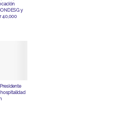
locación
 BONDESG y
r 40,000
Presidente
 hospitalidad
n
d