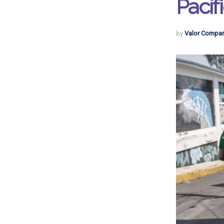
Pacíf
by
Valor Compar