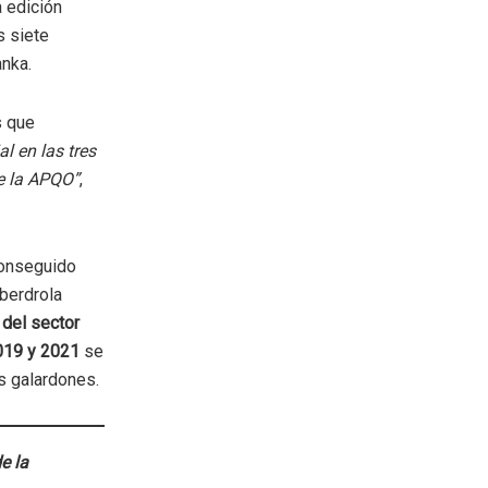
 edición
s siete
anka.
s que
l en las tres
e la APQO”
,
conseguido
Iberdrola
 del sector
2019 y 2021
se
s galardones.
e la