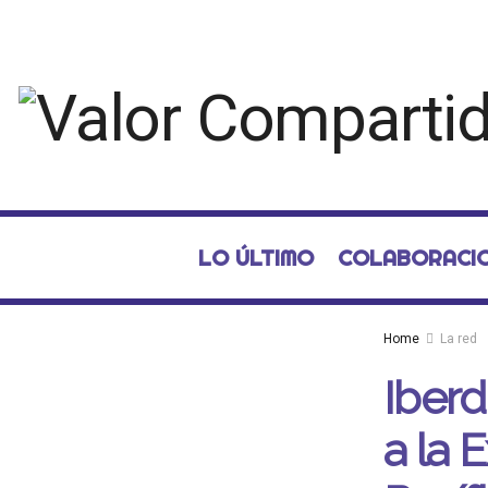
LO ÚLTIMO
COLABORACI
Home
La red
Iberd
a la 