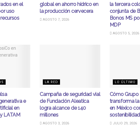
ados en el
global en ahorro hídrico en
la tercera co
por uso
la producción cervecera
conjunta de
 recursos
Bonos MS po
AGOSTO 7, 2026
MDP
AGOSTO 5, 2026
OS
LA RED
LO ÚLTIMO
lsa
Campaña de seguridad vial
Cómo Grupo 
egenerativa e
de Fundación Aleatica
transforma la
tificial en
logra alcance de 140
en México co
ity LATAM
millones
sostenibilida
AGOSTO 3, 2026
JULIO 29, 2026