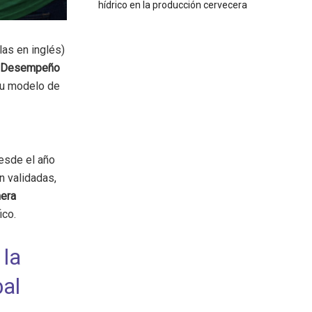
hídrico en la producción cervecera
las en inglés)
el Desempeño
su modelo de
desde el año
n validadas,
nera
ico.
 la
al