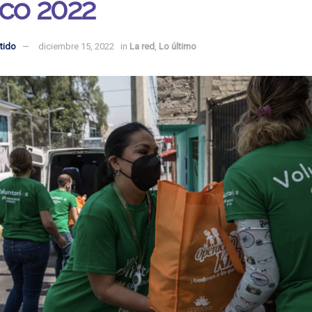
ico 2022
tido
diciembre 15, 2022
in
La red
,
Lo último