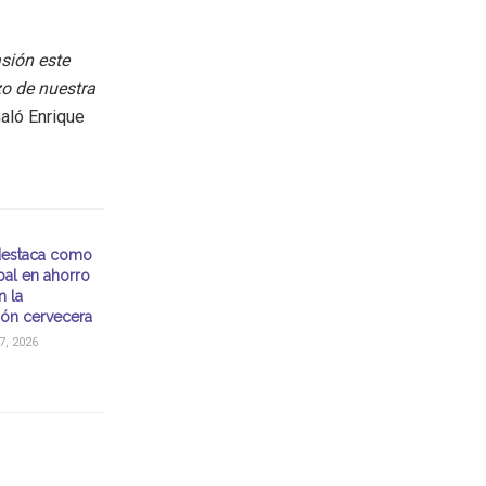
asión este
zo de nuestra
aló Enrique
destaca como
bal en ahorro
n la
ón cervecera
, 2026