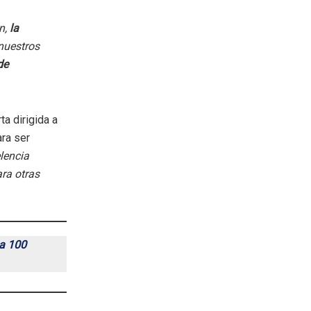
n,
la
 nuestros
de
a dirigida a
ara ser
lencia
ra otras
 a 100