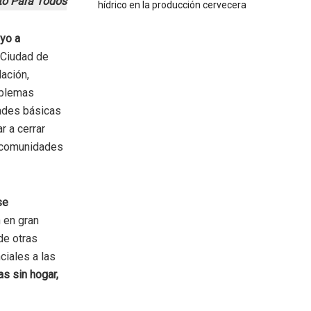
to Para Todos
hídrico en la producción cervecera
oyo a
 Ciudad de
lación,
oblemas
dades básicas
r a cerrar
, comunidades
se
 en gran
de otras
ciales a las
as sin hogar,