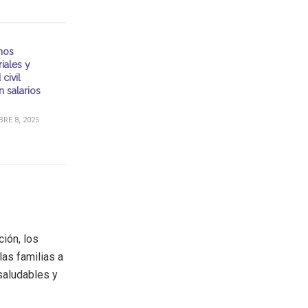
mos
iales y
civil
 salarios
RE 8, 2025
ción, los
as familias a
saludables y