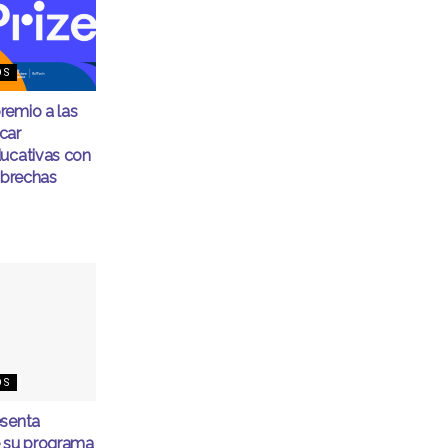
OS
remio a las
car
ducativas con
r brechas
OS
esenta
e su programa