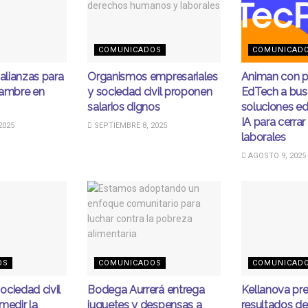
COMUNICADOS
COMUNICAD
 alianzas para
Organismos empresariales
Animan con p
hambre en
y sociedad civil proponen
EdTech a bus
salarios dignos
soluciones e
IA para cerra
2025
SEPTIEMBRE 8, 2025
laborales
AGOSTO 9, 2025
OS
COMUNICADOS
COMUNICAD
ciedad civil
Bodega Aurrerá entrega
Kellanova pr
medir la
juguetes y despensas a
resultados d