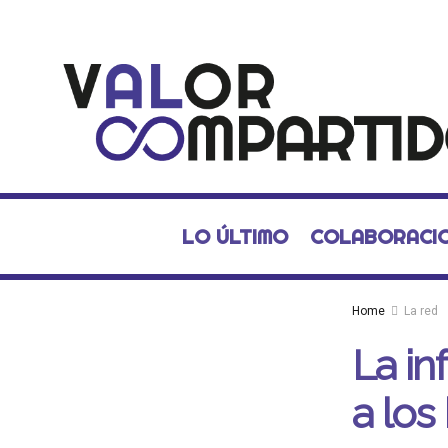
LO ÚLTIMO
COLABORACI
Home
La red
La in
a los