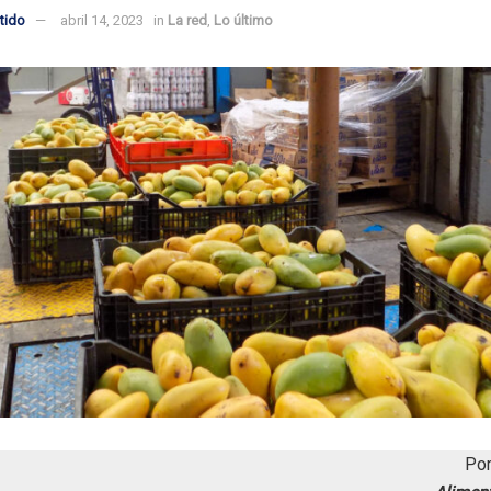
tido
abril 14, 2023
in
La red
,
Lo último
Por