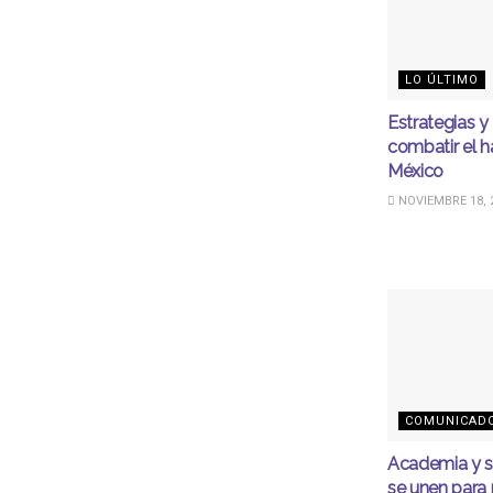
LO ÚLTIMO
Estrategias y
combatir el 
México
NOVIEMBRE 18, 
COMUNICAD
Academia y so
se unen para 