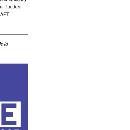
an. Puedes
e APT
e la