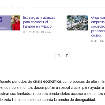
Te puede interesar
Estrategias y alianzas
Organis
para combatir el
empresar
hambre en México
sociedad 
proponen
NOVIEMBRE 18, 2025
dignos
SEPTIEMB
Durante períodos de
crisis económica
, como épocas de alta infla
bancos de alimentos desempeñan un papel crucial para ayudar a l
estirar sus limitados recursos brindándoles acceso a alimentos 
de ésta forma también se aborda la
brecha de desigualdad.