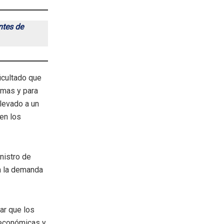
ntes de
icultado que
smas y para
llevado a un
en los
nistro de
n la demanda
ar que los
 económicas y