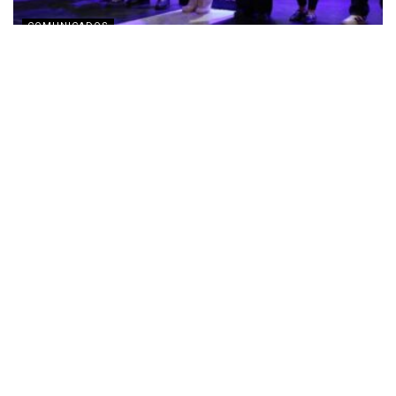
COMUNICADOS
Scotiabank y Plan International presentan
investigación sobre barreras y oportunidades del
emprendimiento juvenil
MAYO 3, 2026