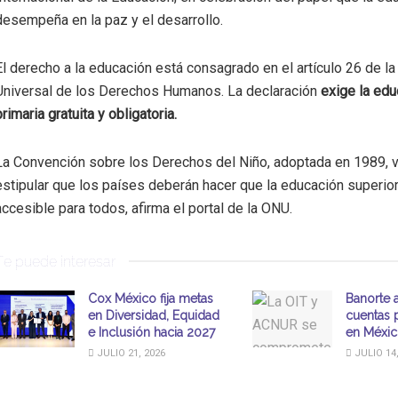
desempeña en la paz y el desarrollo.
El derecho a la educación está consagrado en el artículo 26 de la
Universal de los Derechos Humanos. La declaración
exige la edu
primaria gratuita y obligatoria.
La Convención sobre los Derechos del Niño, adoptada en 1989, v
estipular que los países deberán hacer que la educación superio
accesible para todos, afirma el portal de la ONU.
Te puede interesar
Cox México fija metas
Banorte a
en Diversidad, Equidad
cuentas 
e Inclusión hacia 2027
en Méxi
JULIO 21, 2026
JULIO 14,