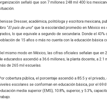
organización señaló que son 7 millones 248 mil 400 los mexican
situación.
Denisse Dresser, académica, politóloga y escritora mexicana, pu
ibro “
El país de uno
” que la escolaridad promedio en México es 
grados, lo que equivale a segundo de secundaria. Donde el 43% 
población de 15 años o más no cuenta con la educación básica c
Del mismo modo en México, las cifras oficiales señalan que en 2
de educandos ascendió a 36.6 millones; la planta docente, a 2.1 
más de 265 mil escuelas.
Por cobertura pública, el porcentaje ascendió a 85.5 y el privado, 
niveles escolares se conforman en educación básica, por el 69.6
educación media superior (EMS); 10.8%, superior, y 5.3%, capacita
trabajo.