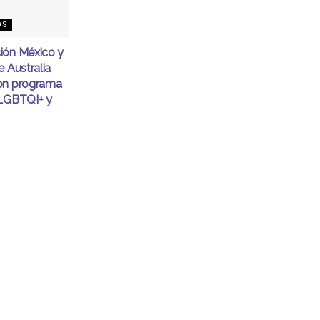
OS
ión México y
e Australia
on programa
 LGBTQI+ y