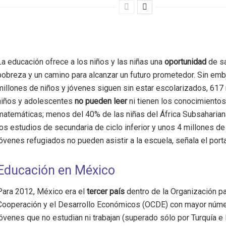
La educación ofrece a los niños y las niñas una
oportunidad
de sa
pobreza y un camino para alcanzar un futuro prometedor. Sin em
millones de niños y jóvenes siguen sin estar escolarizados, 617
niños y adolescentes
no pueden leer
ni tienen los conocimiento
matemáticas; menos del 40% de las niñas del África Subsaharia
los estudios de secundaria de ciclo inferior y unos 4 millones de
jóvenes refugiados no pueden asistir a la escuela, señala el port
Educación en México
Para 2012, México era el
tercer país
dentro de la Organización pa
Cooperación y el Desarrollo Económicos (OCDE) con mayor núm
jóvenes que no estudian ni trabajan (superado sólo por Turquía e I