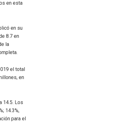
os en esta
blicó en su
de 8.7 en
de la
ompleta.
019 el total
millones, en
a 14.5. Los
%; 14.3%,
ción para el