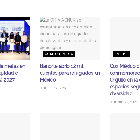
COMUNICADOS
LA RED
ja metas en
Banorte abrió 12 mil
Cox México c
quidad e
cuentas para refugiados en
conmemoraci
ia 2027
México
Orgullo en la
espacios segu
JULIO 14, 2026
diversidad
JUNIO 29, 2026