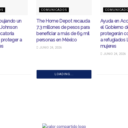
OS
COMUNICADOS
COMUNICAD
bujando un
The Home Depot recauda
Ayuda en Acc
 Johnson
7.3 millones de pesos para
el Gobierno d
catoria
beneficiar a más de 69 mil
protegerán c
 proteger a
personas en México
a refugiados
es
mujeres
JUNIO 24, 2026
JUNIO 24, 2026
LOADING...