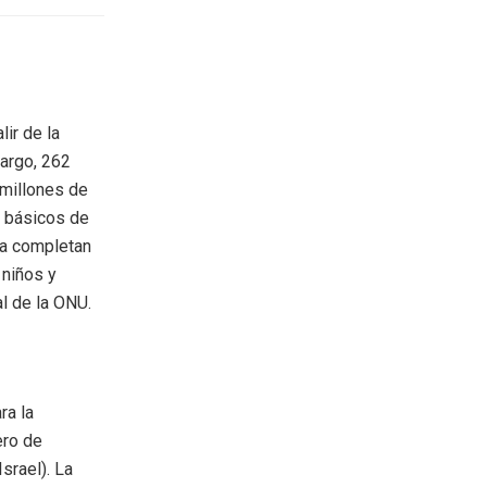
lir de la
bargo, 262
 millones de
s básicos de
na completan
 niños y
al de la ONU.
ra la
ero de
srael). La