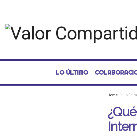
LO ÚLTIMO
COLABORACI
Home
Lo últi
¿Qué 
Inter