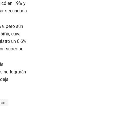
bicó en 19% y
ir secundaria.
va, pero aún
tismo
, cuya
gistró un 0.6%
ón superior.
de
es no lograrán
 deja
ión