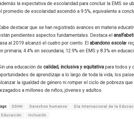
Además la expectativa de escolaridad para concluir la EMS se u
el promedio de escolaridad ascendió a 9.5%, equivalente a conclu
Cabe destacar que se han registrado avances en materia educati
están pendientes aspectos fundamentales. Destaca el
analfabe
tasa al 2019 alcanzó el cuatro por ciento. El
abandono escola
r re
en primaria; 4.4% en secundaria; 12.9% en EMS y 8.3% en educaci
Sin una educación de
calidad, inclusiva y equitativa
para todos y 
oportunidades de aprendizaje a lo largo de toda la vida, los país
alcanzar la igualdad de género ni romper el ciclo de pobreza que
rezagados a millones de niños, jóvenes y adultos.
ags:
DDHH
Derechos humanos
Día Internacional de la Educac
Educación
Inclusión