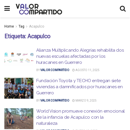
Home
Tag
Acapulco
Etiqueta:
Acapulco
Alianza Multiplicando Alegrías rehabilita dos
nuevas escuelas afectadas por los
huracanes en Guerrero
BY
VALOR COMPARTIDO
AGOSTO 11, 2025
Fundación Toyota y TECHO entregan siete
viviendas a damnificados por huracanes en
Guerrero
BY
VALOR COMPARTIDO
MARZO 9, 2025
World Vision promueve conexión emocional
de la infancia de Acapulco con la
naturaleza