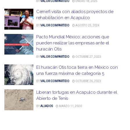
BY
VALOR COMPARTIDO
ENERO 18, 2025
Cemefi visita con aliados proyectos de
rehabilitación en Acapulco
BY
VALOR COMPARTIDO
AGOSTO 25, 2024
Pacto Mundial México: acciones que
pueden realizar las empresas ante el
huracán Otis
BY
VALOR COMPARTIDO
OCTUBRE 27, 2023
El huracán Otis toca tierra en México con
una fuerza máxima de categoría 5
BY
VALOR COMPARTIDO
OCTUBRE 26, 2023
Liberan tortugas en Acapulco durante el
Abierto de Tenis
BY
ALIADOS
MARZO 11, 2020