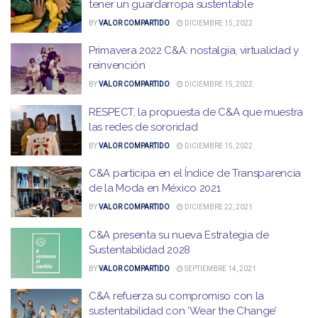
tener un guardarropa sustentable
BY
VALOR COMPARTIDO
DICIEMBRE 15, 2022
Primavera 2022 C&A: nostalgia, virtualidad y
reinvención
BY
VALOR COMPARTIDO
DICIEMBRE 15, 2022
RESPECT, la propuesta de C&A que muestra
las redes de sororidad
BY
VALOR COMPARTIDO
DICIEMBRE 15, 2022
C&A participa en el Índice de Transparencia
de la Moda en México 2021
BY
VALOR COMPARTIDO
DICIEMBRE 22, 2021
C&A presenta su nueva Estrategia de
Sustentabilidad 2028
BY
VALOR COMPARTIDO
SEPTIEMBRE 14, 2021
C&A refuerza su compromiso con la
sustentabilidad con ‘Wear the Change’