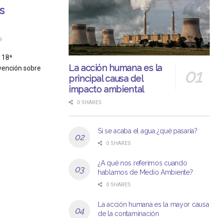
s
9
 18ª
La acción humana es la
vención sobre
principal causa del
impacto ambiental
0 SHARES
Si se acaba el agua ¿qué pasaría?
0 SHARES
¿A qué nos referimos cuando
hablamos de Medio Ambiente?
0 SHARES
La acción humana es la mayor causa
de la contaminación