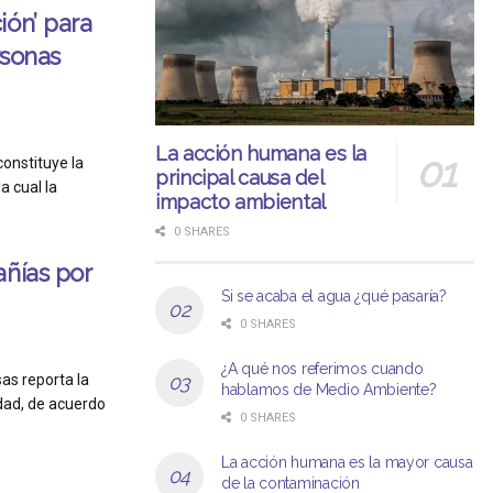
ión’ para
rsonas
La acción humana es la
onstituye la
principal causa del
a cual la
impacto ambiental
0 SHARES
añías por
Si se acaba el agua ¿qué pasaría?
0 SHARES
¿A qué nos referimos cuando
as reporta la
hablamos de Medio Ambiente?
dad, de acuerdo
0 SHARES
La acción humana es la mayor causa
de la contaminación