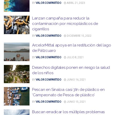
BY
VALOR COMPARTIDO
ABRIL 21, 2023
Lanzan campaña para reducir la
contaminación por microplásticos de
cigarrillos
BY
VALOR COMPARTIDO
DICIEMBRE 15, 2022
ArcelorMittal apoya en la restitución del lago
de Pátzcuaro
BY
VALOR COMPARTIDO
JULIO 8, 2021
Desechos digitales ponen en riesgo la salud
de los niños
BY
VALOR COMPARTIDO
JUNIO 16, 2021
Pescan en Sinaloa casi 3tn de plástico en
‘Campeonato de Pesca de plástico’
BY
VALOR COMPARTIDO
JUNIO 15, 2021
Buscan erradicar los múltiples problemas