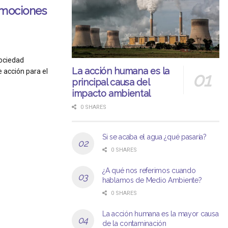
emociones
sociedad
La acción humana es la
 acción para el
principal causa del
impacto ambiental
0 SHARES
Si se acaba el agua ¿qué pasaría?
0 SHARES
¿A qué nos referimos cuando
hablamos de Medio Ambiente?
0 SHARES
La acción humana es la mayor causa
de la contaminación