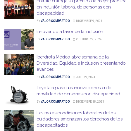
Éntrale entrega su premio a la mejor práctica
en inclusión laboral de personas con
discapacidad
BY
VALOR COMPARTIDO
DICIEMBRE 9, 2024
Innovando a favor de la inclusión
BY
VALOR COMPARTIDO
OCTUBRE 22, 2024
Iberdrola México abre semana de la
Diversidad, Equidad e Inclusión presentando
avances
BY
VALOR COMPARTIDO
JULIO 9, 2024
Toyota repasa sus innovaciones en la
movilidad de personas con discapacidad
BY
VALOR COMPARTIDO
DICIEMBRE 18, 2023
Las malas condiciones laborales de los
cuidadores amenazan los derechos de los
discapacitados