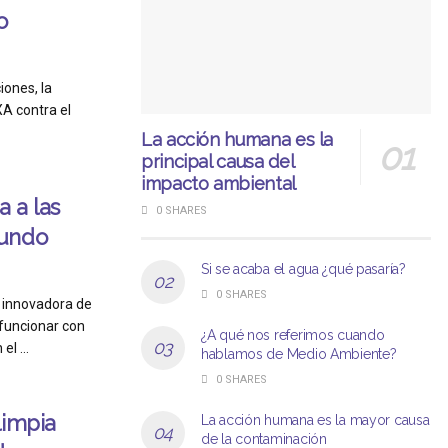
o
iones, la
XA contra el
La acción humana es la
principal causa del
impacto ambiental
a a las
0 SHARES
mundo
Si se acaba el agua ¿qué pasaría?
0 SHARES
a innovadora de
 funcionar con
¿A qué nos referimos cuando
l ...
hablamos de Medio Ambiente?
0 SHARES
limpia
La acción humana es la mayor causa
de la contaminación