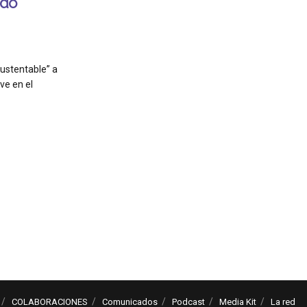
ado
ustentable” a
ve en el
COLABORACIONES
Comunicados
Podcast
Media Kit
La red