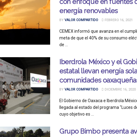
con enfoque en fuentes 
energía renovables
BY
VALOR COMPARTIDO
FEBRERO 16, 2021
CEMEX informó que avanza en el cumpli
meta de que el 40% de su consumo eléc
de ...
Iberdrola México y el Gob
estatal llevan energía sola
comunidades oaxaqueña
BY
VALOR COMPARTIDO
DICIEMBRE 16, 2020
El Gobierno de Oaxaca e Iberdrola Méxic
llegada al estado del programa "Luces d
cuyo objetivo es ...
Grupo Bimbo presenta a