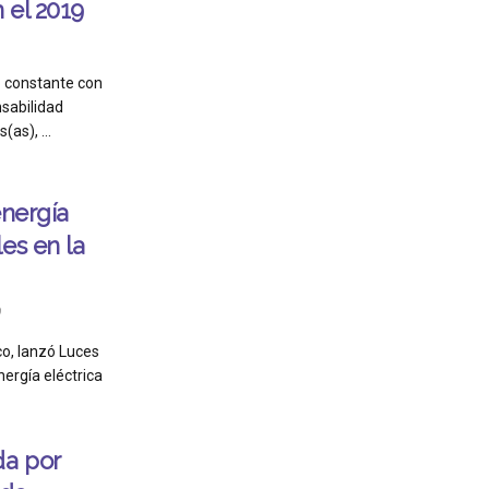
 el 2019
 constante con
sabilidad
as), ...
energía
es en la
9
co, lanzó Luces
ergía eléctrica
da por