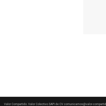
Valor Compartido. Valor Colectivo SAPI de CV comunicamos@valor-comparti