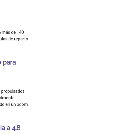
e más de 140
culos de reparto
o para
s propulsados
malmente
tido en un boom
a a 4.8