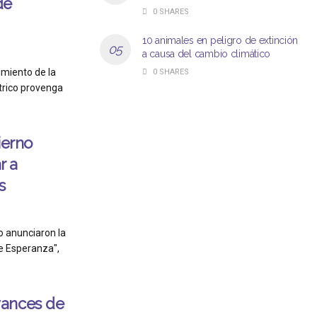
de
0 SHARES
10 animales en peligro de extinción
a causa del cambio climático
miento de la
0 SHARES
trico provenga
ierno
r a
s
o anunciaron la
e Esperanza",
vances de