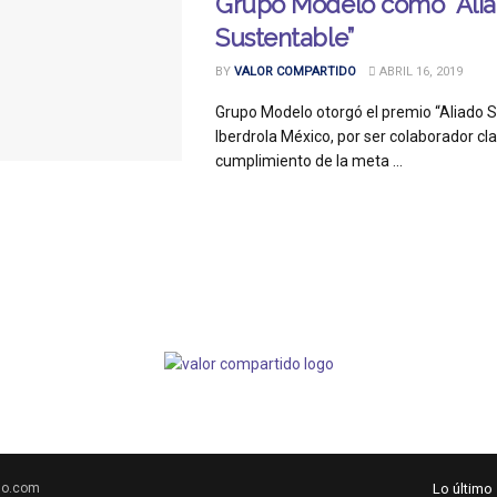
Grupo Modelo como “Ali
Sustentable”
BY
VALOR COMPARTIDO
ABRIL 16, 2019
Grupo Modelo otorgó el premio “Aliado S
Iberdrola México, por ser colaborador cla
cumplimiento de la meta ...
do.com
Lo último