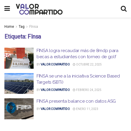
Home
Tag
FInsa
Etiqueta:
FInsa
FINSA logra recaudar más de 8mdp para
becas a estudiantes con torneo de golf
BY
VALOR COMPARTIDO
OCTUBRE 22, 2025
FINSA se une a la iniciativa Science Based
Targets (SBTi)
BY
VALOR COMPARTIDO
FEBRERO 24, 2025
FINSA presenta balance con datos ASG
BY
VALOR COMPARTIDO
ENERO 11, 2023