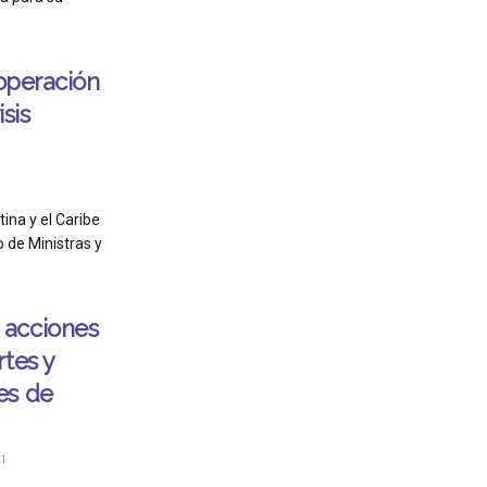
ooperación
isis
ina y el Caribe
 de Ministras y
 acciones
tes y
es de
1