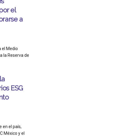
es
por el
orarse a
a el Medio
 la Reserva de
la
rios ESG
nto
 en el país,
C México y el