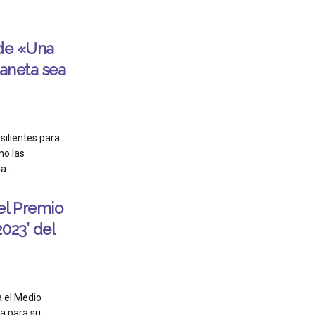
 de «Una
laneta sea
silientes para
mo las
 ...
el Premio
023’ del
a el Medio
a para su