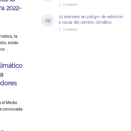
0 SHARES
a 2022-
10 animales en peligro de extinción
a causa del cambio climático
0 SHARES
mático, la
ión, están
o ...
imático
a
adores
a el Medio
da convocada