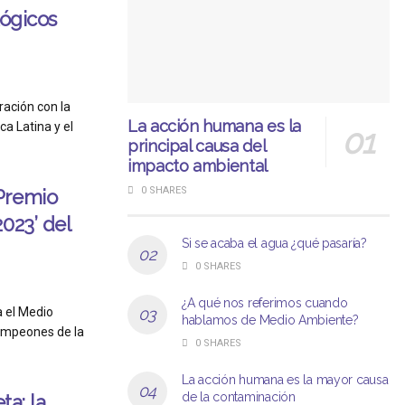
lógicos
ración con la
La acción humana es la
a Latina y el
principal causa del
impacto ambiental
0 SHARES
Premio
023’ del
Si se acaba el agua ¿qué pasaría?
0 SHARES
¿A qué nos referimos cuando
a el Medio
hablamos de Medio Ambiente?
ampeones de la
0 SHARES
La acción humana es la mayor causa
de la contaminación
ta: la