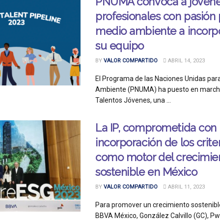
PNUMA convoca a jóven
profesionales con pasión 
medio ambiente a incorp
su equipo
BY
VALOR COMPARTIDO
ABRIL 14, 2023
El Programa de las Naciones Unidas par
Ambiente (PNUMA) ha puesto en marcha
Talentos Jóvenes, una ...
La IP, comprometida con 
incorporación de los crite
como motor del crecimie
sostenible en México
BY
VALOR COMPARTIDO
ABRIL 11, 2023
Para promover un crecimiento sostenible
BBVA México, González Calvillo (GC), Pw