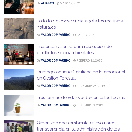
BY
ALIADOS
MAYO 27, 2021
La falta de consciencia agota los recursos
naturales
BY
VALOR COMPARTIDO
ABRIL 7, 2021
Presentan alianza para resolución de
conflictos socioambientales
BY
VALOR COMPARTIDO
FEBRERO 12, 2020
Durango obtiene Certificación Internacional
en Gestión Forestal
BY
VALOR COMPARTIDO
DICIEMBRE 23, 2019
Tres formas de «dar verde» en estas fechas
BY
VALOR COMPARTIDO
DICIEMBRE 9, 2019
Organizaciones ambientales evaluarán
transparencia en la administración de los