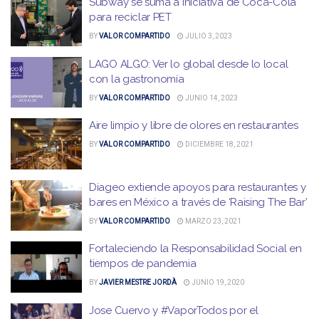
Subway se suma a iniciativa de Coca-Cola
para reciclar PET
BY
VALOR COMPARTIDO
JULIO 3, 2023
LAGO ALGO: Ver lo global desde lo local
con la gastronomía
BY
VALOR COMPARTIDO
JUNIO 14, 2023
Aire limpio y libre de olores en restaurantes
BY
VALOR COMPARTIDO
DICIEMBRE 18, 2021
Diageo extiende apoyos para restaurantes y
bares en México a través de ‘Raising The Bar’
BY
VALOR COMPARTIDO
MARZO 23, 2021
Fortaleciendo la Responsabilidad Social en
tiempos de pandemia
BY
JAVIER MESTRE JORDÀ
JUNIO 19, 2020
Jose Cuervo y #VaporTodos por el