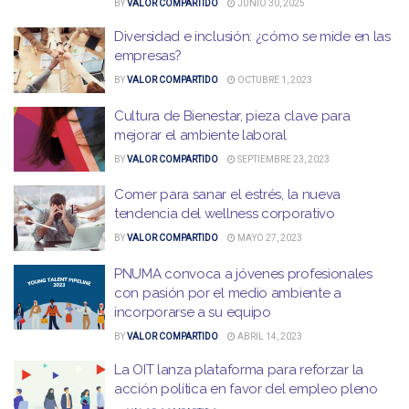
BY
VALOR COMPARTIDO
JUNIO 30, 2025
Diversidad e inclusión: ¿cómo se mide en las
empresas?
BY
VALOR COMPARTIDO
OCTUBRE 1, 2023
Cultura de Bienestar, pieza clave para
mejorar el ambiente laboral
BY
VALOR COMPARTIDO
SEPTIEMBRE 23, 2023
Comer para sanar el estrés, la nueva
tendencia del wellness corporativo
BY
VALOR COMPARTIDO
MAYO 27, 2023
PNUMA convoca a jóvenes profesionales
con pasión por el medio ambiente a
incorporarse a su equipo
BY
VALOR COMPARTIDO
ABRIL 14, 2023
La OIT lanza plataforma para reforzar la
acción política en favor del empleo pleno