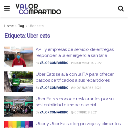
Home
Tag
Uber eats
Etiqueta:
Uber eats
APT y empresas de servicio de entregas
responden a la emergencia sanitaria
BY
VALOR COMPARTIDO
DICIEMBRE 15, 2022
Uber Eats se alía con la FIA para ofrecer
cascos certificados a sus repartidores
BY
VALOR COMPARTIDO
NOVIEMBRE 5, 2021
Uber Eats reconoce restaurantes por su
sostenibilidad e impacto social
BY
VALOR COMPARTIDO
OCTUBRE 8, 2021
Uber y Uber Eats otorgan viajes y alimentos