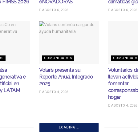
 FIMSS 2026
eNOVADORAS
climáticas gl
AGOSTO 6, 2026
AGOSTO 6, 2026
OS
COMUNICADOS
COMUNICAD
lsa
Volaris presenta su
Voluntarios 
egenerativa e
Reporte Anual Integrado
llevan activi
tificial en
2025
fomentar
ity LATAM
corresponsabi
AGOSTO 4, 2026
hogar
AGOSTO 4, 2026
LOADING...