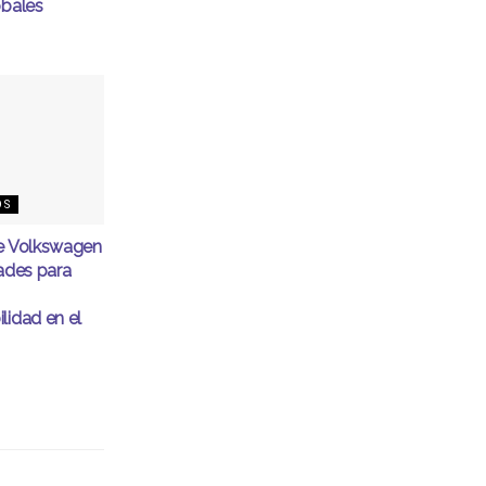
obales
OS
de Volkswagen
dades para
lidad en el