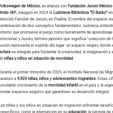
Volkswagen de México
, en alianza con
Fundación Juconi México
Unido IAP
, inauguró en 2024 la
Ludoteca-Biblioteca “El Bunko”
en 
Atención Familiar de Juconi, en Puebla. El nombre del espacio su
combinación de dos conceptos fundamentales:
ludoteca
, entend
entorno que promueve el juego como herramienta de aprendizaje 
emocional; y
bunko
, término japonés que significa “
colección de l
fusión representa el espíritu del lugar: un espacio seguro donde 
lectura
se integran para fomentar la creatividad, la imaginación y 
de
niñas y niños en situación de movilidad
.
Durante el primer trimestre de 2025, el Instituto Nacional de Mig
canalizó a
9,920 niñas, niños y adolescentes migrantes.
Estas cif
constante crecimiento de la
movilidad infantil
en el país y la urge
brindar espacios seguros que garanticen su desarrollo integral.
Las niñas y los niños en situación de migración enfrentan desafí
específicos, como la interrupción en su
educación
, la pérdida de