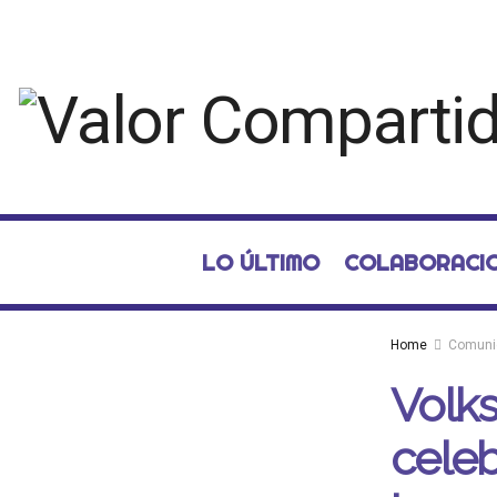
LO ÚLTIMO
COLABORACI
Home
Comuni
Volk
celeb