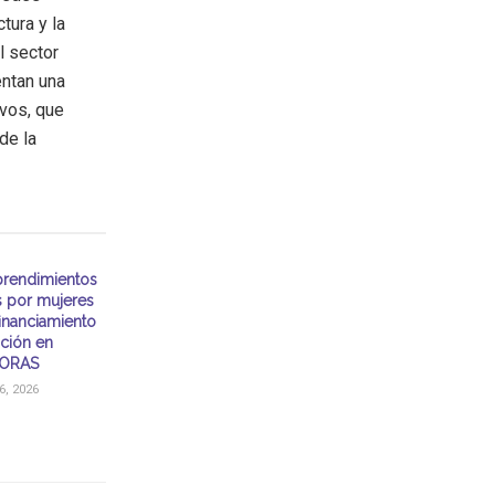
tura y la
l sector
entan una
ivos, que
de la
rendimientos
s por mujeres
financiamiento
ación en
ORAS
, 2026