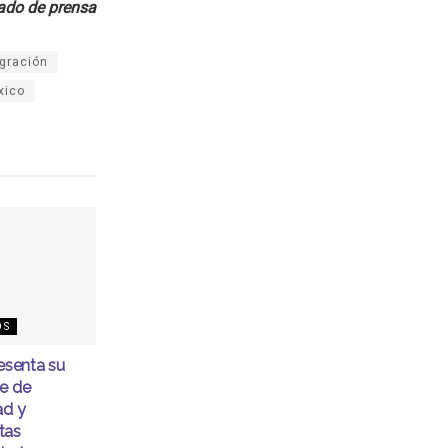
do de prensa
gración
xico
OS
senta su
me de
ad y
tas