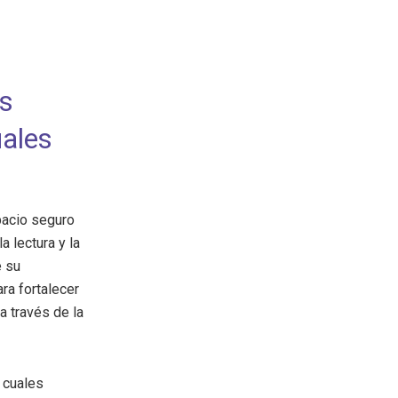
us
uales
pacio seguro
a lectura y la
e su
ra fortalecer
a través de la
s cuales