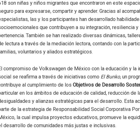
618 son niñas y niños migrantes que encontraron en este espaci
seguro para expresarse, compartir y aprender. Gracias al acomp
especialistas, las y los participantes han desarrollado habilidad
socioemocionales que contribuyen a su integración, resiliencia y
pertenencia. También se han realizado diversas dinámicas, talle
de lectura a través de la mediación lectora, contando con la parti
familias, voluntarios y aliados estratégicos.
El compromiso de Volkswagen de México con la educación y la i
social se reafirma a través de iniciativas como
El Bunko
, un pro
contribuye al cumplimiento de los
Objetivos de Desarrollo Soste
particular en los ámbitos de educación de calidad, reducción de l
desigualdades y alianzas estratégicas para el desarrollo. Esta a
parte de la estrategia de Responsabilidad Social Corporativa Po
México, la cual impulsa proyectos educativos, promueve la equid
el desarrollo de comunidades más justas e inclusivas.