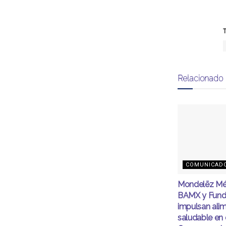
T
Relacionado
COMUNICAD
Mondelēz Mé
BAMX y Fund
impulsan ali
saludable en 