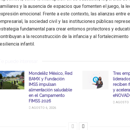
familiares y la ausencia de espacios que fomenten el juego, la lec
expresión emocional. Frente a este contexto, las alianzas entre e
empresarial, la sociedad civil y las instituciones públicas repres
estrategia fundamental para crear entornos protectores y educat
contribuyan a la reconstrucción de la infancia y al fortalecimiento 
resiliencia infantil.
Te puede interesar
Mondelēz México, Red
Tres emp
BAMX y Fundación
liderado
IMSS impulsan
reciben 
alimentación saludable
y aceler
en el Campamento
eNOVAD
FIMSS 2026
AGOSTO 6
AGOSTO 6, 2026