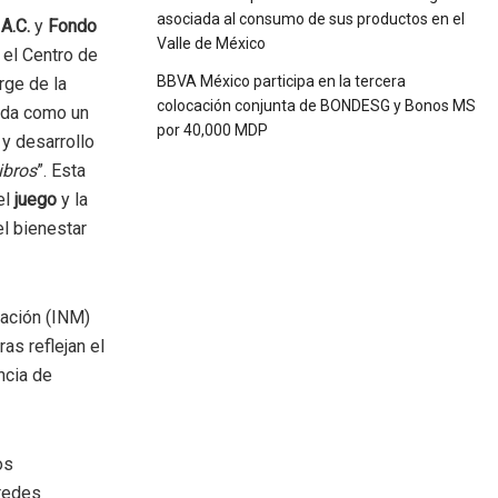
asociada al consumo de sus productos en el
 A.C.
y
Fondo
Valle de México
el Centro de
BBVA México participa en la tercera
rge de la
colocación conjunta de BONDESG y Bonos MS
ida como un
por 40,000 MDP
y desarrollo
ibros
”. Esta
el
juego
y la
el bienestar
ración (INM)
ras reflejan el
ncia de
os
 redes