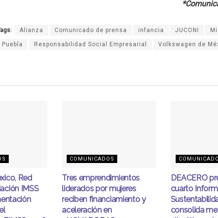
*Comunica
ags:
Alianza
Comunicado de prensa
infancia
JUCONI
Mi
Puebla
Responsabilidad Social Empresarial
Volkswagen de Mé
OS
COMUNICADOS
COMUNICAD
xico, Red
Tres emprendimientos
DEACERO pre
ación IMSS
liderados por mujeres
cuarto Infor
mentación
reciben financiamiento y
Sustentabilid
el
aceleración en
consolida me