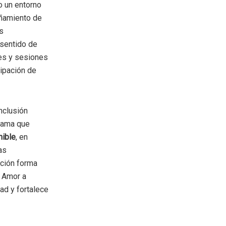
o un entorno
añamiento de
es
 sentido de
res y sesiones
cipación de
nclusión
grama que
nible
, en
as
cción forma
r Amor a
ad y fortalece