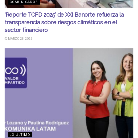
COMUNICADOS
‘Reporte TCFD 2025’ de XXI Banorte refuerza la
transparencia sobre riesgos climáticos en el
sector financiero
MARZO 28, 2026
LO ÚLTIMO