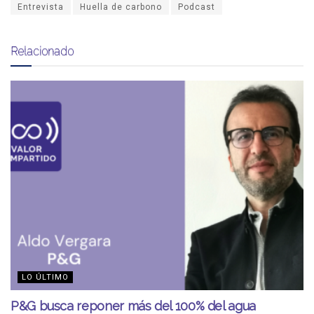
Entrevista
Huella de carbono
Podcast
Relacionado
LO ÚLTIMO
P&G busca reponer más del 100% del agua