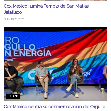
Cox México ilumina Templo de San Matías
Jalatlaco
JULIO 20, 2026
LA RED
Cox México centra su conmemoración del Orgullo