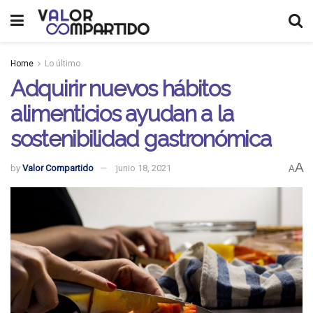
Home
Lo último
Adquirir nuevos hábitos
alimenticios ayudan a la
sostenibilidad gastronómica
A
by
Valor Compartido
junio 18, 2021
A