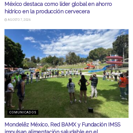
México destaca como líder global en ahorro
hídrico en la producción cervecera
AGOSTO 7, 2026
COMUNICADOS
Mondelēz México, Red BAMX y Fundación IMSS
impulsan alimentación saludable en el