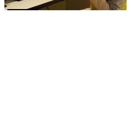
COMUNICADOS
KidZania Cuicuilco y Afore SURA celebran un año
del primer Centro de Ahorro para el Retiro
AGOSTO 2, 2026
COMUNICADOS