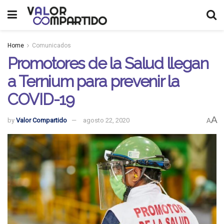
Home
Comunicados
Promotores de la Salud llegan
a Ternium para prevenir la
COVID-19
A
by
Valor Compartido
agosto 22, 2020
A