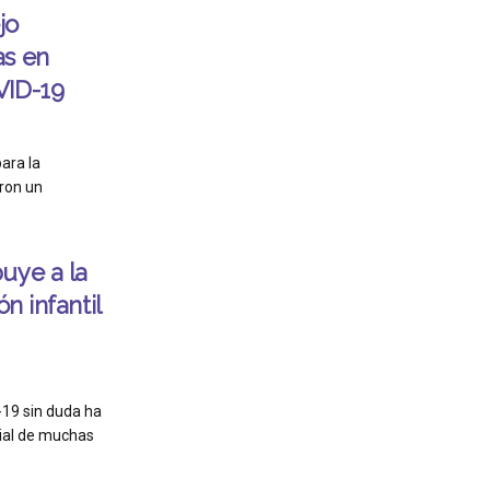
jo
as en
VID-19
ara la
aron un
uye a la
n infantil
-19 sin duda ha
cial de muchas