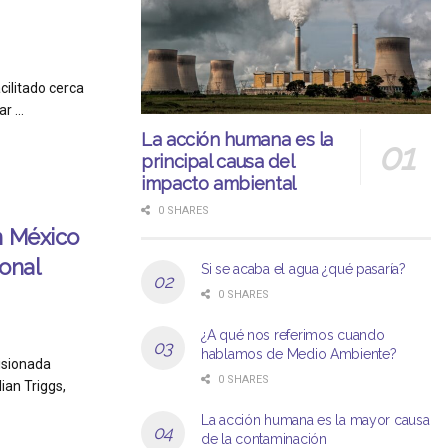
cilitado cerca
 ...
La acción humana es la
principal causa del
impacto ambiental
0 SHARES
n México
onal
Si se acaba el agua ¿qué pasaría?
0 SHARES
¿A qué nos referimos cuando
hablamos de Medio Ambiente?
misionada
0 SHARES
ian Triggs,
La acción humana es la mayor causa
de la contaminación