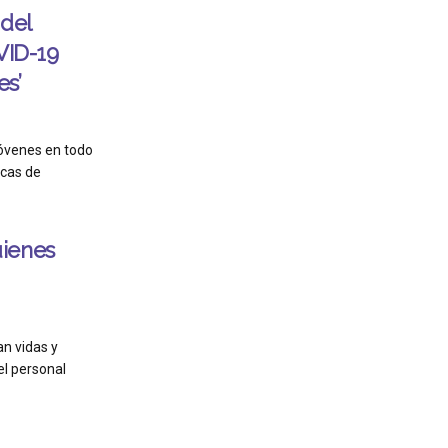
 del
VID-19
es’
jóvenes en todo
cas de
ienes
an vidas y
el personal