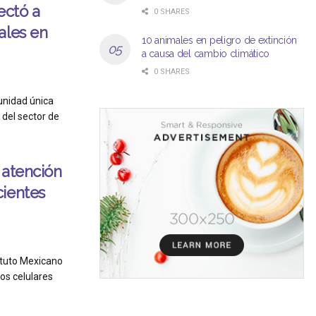
ectó a
0 SHARES
ales en
10 animales en peligro de extinción
a causa del cambio climático
0 SHARES
nidad única
 del sector de
 atención
cientes
ituto Mexicano
nos celulares