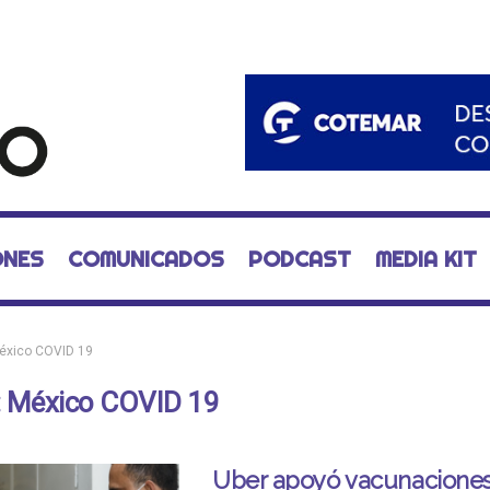
ONES
COMUNICADOS
PODCAST
MEDIA KIT
éxico COVID 19
:
México COVID 19
Uber apoyó vacunacione