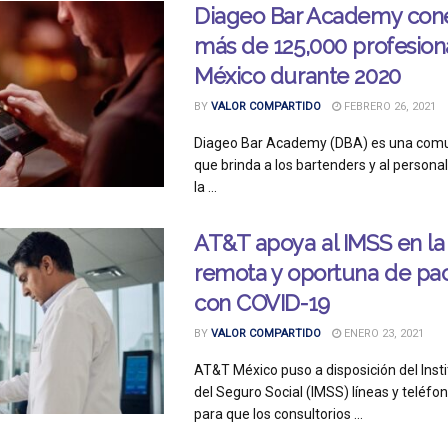
Diageo Bar Academy con
más de 125,000 profesion
México durante 2020
BY
VALOR COMPARTIDO
FEBRERO 26, 2021
Diageo Bar Academy (DBA) es una comu
que brinda a los bartenders y al personal
la ...
AT&T apoya al IMSS en la
remota y oportuna de pa
con COVID-19
BY
VALOR COMPARTIDO
ENERO 23, 2021
AT&T México puso a disposición del Inst
del Seguro Social (IMSS) líneas y teléfo
para que los consultorios ...