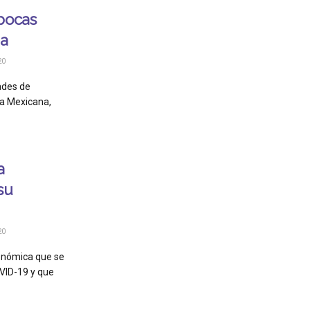
bocas
na
20
dades de
ja Mexicana,
a
su
20
onómica que se
VID-19 y que