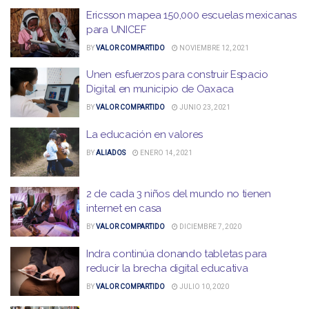
Ericsson mapea 150,000 escuelas mexicanas
para UNICEF
BY
VALOR COMPARTIDO
NOVIEMBRE 12, 2021
Unen esfuerzos para construir Espacio
Digital en municipio de Oaxaca
BY
VALOR COMPARTIDO
JUNIO 23, 2021
La educación en valores
BY
ALIADOS
ENERO 14, 2021
2 de cada 3 niños del mundo no tienen
internet en casa
BY
VALOR COMPARTIDO
DICIEMBRE 7, 2020
Indra continúa donando tabletas para
reducir la brecha digital educativa
BY
VALOR COMPARTIDO
JULIO 10, 2020