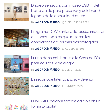
Diageo se asocia con museo LGBT+ del
Reino Unido para preservar y celebrar el
legado de la comunidad queer
BY
VALOR COMPARTIDO
DICIEMBRE 15, 2022
Programa ‘De Voluntariado’ busca impulsar
acciones sociales que mejoren las
condiciones de los más desprotegidos
BY
VALOR COMPARTIDO
AGOSTO 29, 2021
Luuna dona colchones a la Casa de Día
para adultos ‘Vida alegre’
BY
VALOR COMPARTIDO
JULIO 1, 2020
EY reconoce talento plural y diverso
BY
VALOR COMPARTIDO
JUNIO 28, 2020
LOVE4ALL celebra tercera edición en un
formato digital