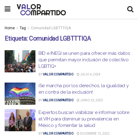
Home
Tag
Comunidad LGBTTTIQA
Etiqueta:
Comunidad LGBTTTIQA
BID e INEGI se unen para ofrecer más datos
que permitan mayor inclusión de colectivo
LGBTIQ+
BY
VALOR COMPARTIDO
JULIO 4, 2024
¡Se marcha por los derechos, la igualdad y
en contra de la exclusión!
BY
VALOR COMPARTIDO
JUNIO 23, 2023
Expertos buscan visibilizar e informar sobre
el VIH para disminuir su prevalencia en
México y fomentar la salud
BY
VALOR COMPARTIDO
DICIEMBRE 15, 2022