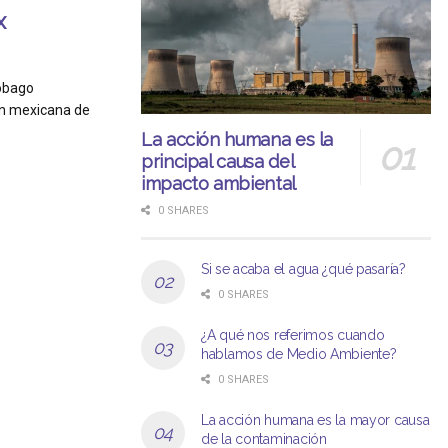
x
Tobago
ón mexicana de
La acción humana es la
principal causa del
impacto ambiental
0 SHARES
Si se acaba el agua ¿qué pasaría?
0 SHARES
¿A qué nos referimos cuando
hablamos de Medio Ambiente?
0 SHARES
La acción humana es la mayor causa
de la contaminación