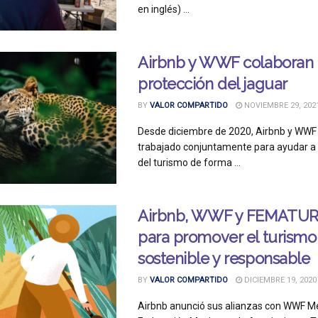
en inglés) ...
Airbnb y WWF colaboran 
protección del jaguar
BY
VALOR COMPARTIDO
NOVIEMBRE 29, 202
Desde diciembre de 2020, Airbnb y WWF
trabajado conjuntamente para ayudar a l
del turismo de forma ...
Airbnb, WWF y FEMATUR
para promover el turismo
sostenible y responsable
BY
VALOR COMPARTIDO
DICIEMBRE 19, 2020
Airbnb anunció sus alianzas con WWF Mé