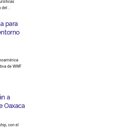
rísticas
el ...
ma para
entorno
inoamérica
iativa de WWF
án a
e Oaxaca
ip, con el