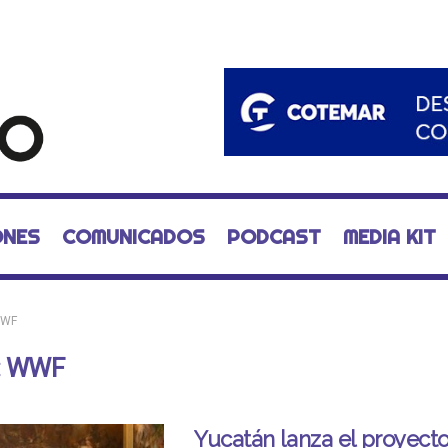
ONES
COMUNICADOS
PODCAST
MEDIA KIT
WF
:
WWF
Yucatán lanza el proyect