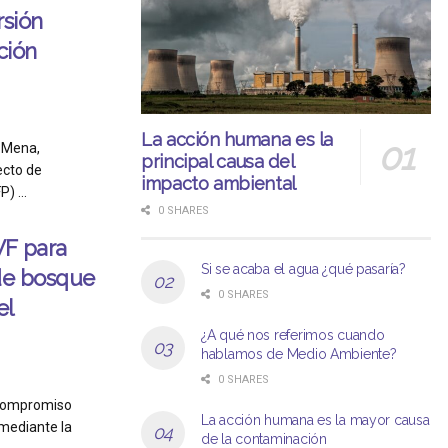
rsión
ción
La acción humana es la
 Mena,
principal causa del
ecto de
impacto ambiental
) ...
0 SHARES
WF para
Si se acaba el agua ¿qué pasaría?
 de bosque
0 SHARES
el
¿A qué nos referimos cuando
hablamos de Medio Ambiente?
0 SHARES
l compromiso
La acción humana es la mayor causa
 mediante la
de la contaminación