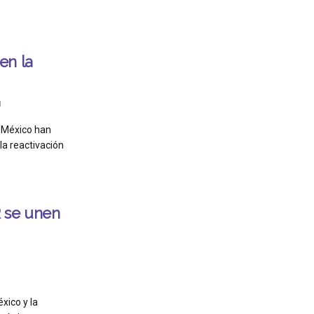
en la
1
 México han
a reactivación
 se unen
xico y la