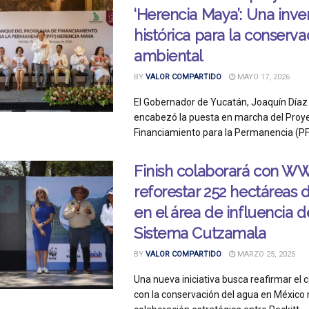
‘Herencia Maya’: Una inve
histórica para la conserva
ambiental
BY
VALOR COMPARTIDO
MAYO 17, 2026
El Gobernador de Yucatán, Joaquín Díaz
encabezó la puesta en marcha del Proy
Financiamiento para la Permanencia (PFP
Finish colaborará con W
reforestar 252 hectáreas
en el área de influencia d
Sistema Cutzamala
BY
VALOR COMPARTIDO
MARZO 25, 2025
Una nueva iniciativa busca reafirmar e
con la conservación del agua en México