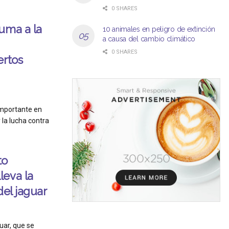
.
0 SHARES
uma a la
10 animales en peligro de extinción
a causa del cambio climático
0 SHARES
ertos
importante en
la lucha contra
to
leva la
del jaguar
uar, que se