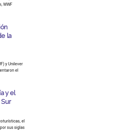
e, WWF
ión
e la
F) y Unilever
entaron el
 y el
 Sur
oturísticas, el
por sus siglas