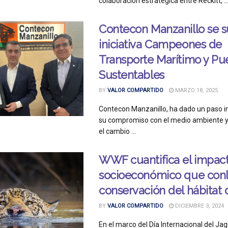
colaboración estratégica entre Reckitt, ..
Contecon Manzanillo se s
iniciativa Campeones de
Transporte Marítimo y Pu
Sustentables
BY
VALOR COMPARTIDO
MARZO 18, 2025
Contecon Manzanillo, ha dado un paso 
su compromiso con el medio ambiente y 
el cambio ...
WWF cuantifica el impac
socioeconómico que conl
conservación del hábitat 
BY
VALOR COMPARTIDO
DICIEMBRE 3, 2024
En el marco del Día Internacional del Jag