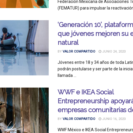
Federación Mexicana de Asociaciones Tu
(FEMATUR) para impulsar la reactivación d
‘Generación 10’, platafor
que jóvenes mejoren su 
natural
BY
VALOR COMPARTIDO
JUNIO 24, 2020
Jóvenes entre 18 y 34 años de toda Lat
podrán postularse y ser parte de la inic
llamada ...
WWF e IKEA Social
Entrepreneurship apoyar
empresas comunitarias d
BY
VALOR COMPARTIDO
JUNIO 16, 2020
WWF México e IKEA Social Entrepreneursh