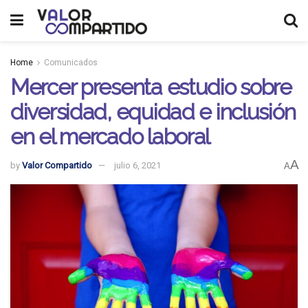
Home
Comunicados
Mercer presenta estudio sobre
diversidad, equidad e inclusión
en el mercado laboral
A
by
Valor Compartido
julio 6, 2021
A